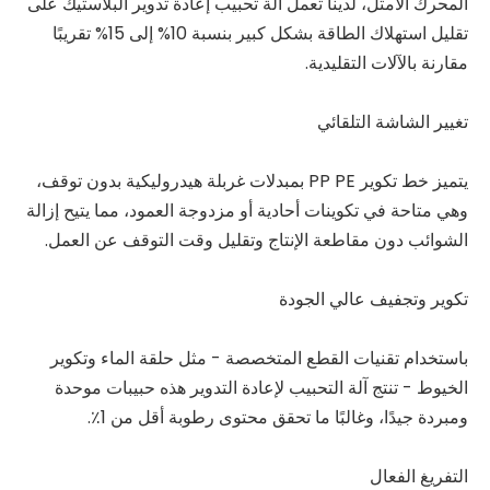
المحرك الأمثل، لدينا
تعمل آلة تحبيب إعادة تدوير البلاستيك
على
تقليل استهلاك الطاقة بشكل كبير بنسبة 10% إلى 15% تقريبًا
مقارنة بالآلات التقليدية.
تغيير الشاشة التلقائي
يتميز خط تكوير PP PE بمبدلات غربلة هيدروليكية بدون توقف،
وهي متاحة في تكوينات أحادية أو مزدوجة العمود، مما يتيح إزالة
الشوائب دون مقاطعة الإنتاج وتقليل وقت التوقف عن العمل.
تكوير وتجفيف عالي الجودة
باستخدام تقنيات القطع المتخصصة - مثل حلقة الماء وتكوير
الخيوط - تنتج آلة التحبيب لإعادة التدوير هذه حبيبات موحدة
ومبردة جيدًا، وغالبًا ما تحقق محتوى رطوبة أقل من 1٪.
التفريغ الفعال