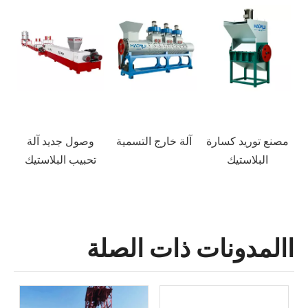
خط إعادة تدوير
مصنع توريد كسارة
آلة خارج التسمية
وصول 
البلاستيك بتصميم
البلاستيك
تحبيب
جديد للحيوانات
الأليفة
االمدونات ذات الصلة