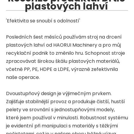
plastových lahví
'Efektivita se snoubí s odolností'
Posledních šest měsíců používám stroj na drcení
plastových lahví od HAORUI Machinery a pro můj
recyklační podnik to změnilo hru. Schopnost stroje
zpracovávat širokou škálu plastových materiálů,
včetně PP, PE, HDPE a LDPE, výrazně zefektivnila
naše operace.
Dvoustupňový design je výjimečným prvkem.
Zajišťuje stabilnější provoz a produkuje čistší, hustší
pelety ve srovnání s jednostupňovými modely,
které jsem používal v minulosti. Robustnost systému
je evidentní při manipulaci s materiály s těžkými
nečistotami, což je v našem oboru běžná výzva.