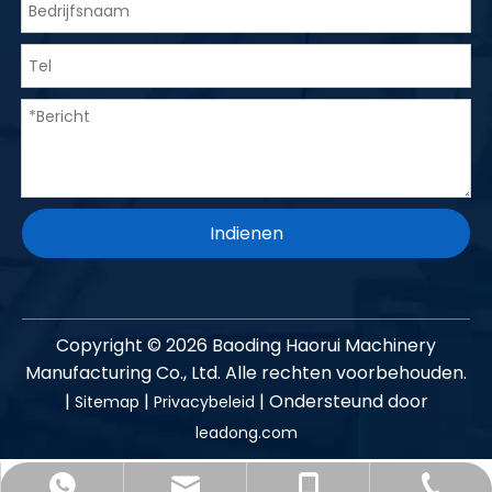
Indienen
Copyright ©
2026
Baoding Haorui Machinery
Manufacturing Co., Ltd. Alle rechten voorbehouden.
|
|
| Ondersteund door
Sitemap
Privacybeleid
leadong.com
shirley@petjixie.com
+86- 13785216190
+86- 13785216190
+86-312-7638138