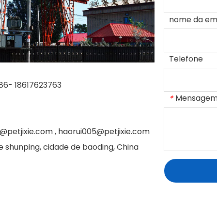
nome da em
Telefone
86- 18617623763
Mensage
*
@petjixie.com , haorui005@petjixie.com
e shunping, cidade de baoding, China