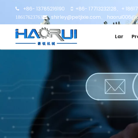
+86- 13785216190
+86- 17713232128
+ 1861


、
shirley@petjixie.com
、
haorui006@p
18617623763
Lar
Pr