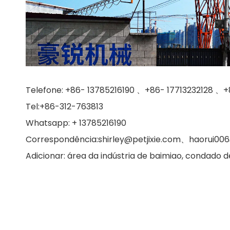
Telefone: +86- 13785216190 、+86- 17713232128 、+
Tel:+86-312-763813
Whatsapp: + 13785216190
Correspondência:
shirley@petjixie.com
、
haorui006
Adicionar: área da indústria de baimiao, condado d