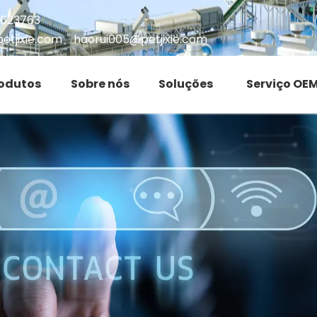
7623763
etjixie.com
、
haorui005@petjixie.com
odutos
Sobre nós
Soluções
Serviço OE