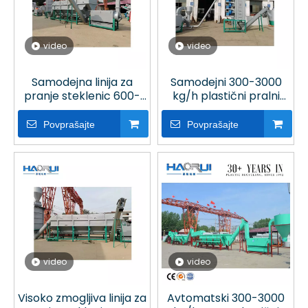
video
video
Samodejna linija za
Samodejni 300-3000
pranje steklenic 600-
kg/h plastični pralni
2000 kg/h Pp Pe v
stroj v obratu za
obratu za recikliranje
recikliranje plastike
Povprašajte
Povprašajte
plastike
video
video
Visoko zmogljiva linija za
Avtomatski 300-3000