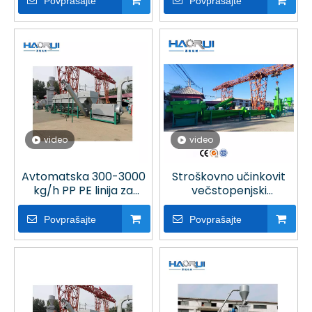
Povprašajte
Povprašajte
polietilenski pralni stroj
z vročim pranjem
video
video
Avtomatska 300-3000
Stroškovno učinkovit
kg/h PP PE linija za
večstopenjski
pranje steklenic za
avtomatski stroj za
obrat za recikliranje
recikliranje PP PE
Povprašajte
Povprašajte
plastike
steklenic