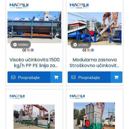
video
video
Visoko učinkovita 1500
Modularna zasnova
kg/h PP PE linija za
Stroškovno učinkovito
pranje steklenic za
visoko učinkovito čistilo
recikliranje plastike
za plastične steklenice
Povprašajte
Povprašajte
PP PE z večstopenjskim
pranjem