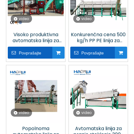
video
video
Visoko produktivna
Konkurenčna cena 500
avtomatska linija za
kg/h PP PE linija za
pranje steklenic Pp Pe z
pranje steklenic za
vročim pranjem za
recikliranje plastike
Povprašajte
Povprašajte
recikliranje plastike
video
video
Popolnoma
Avtomatska linija za