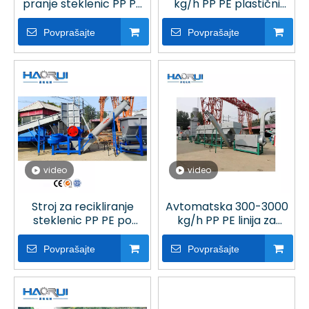
pranje steklenic PP PE
kg/h PP PE plastični
za obrat za recikliranje
stroj za recikliranje
plastike
steklenic v obratu
Povprašajte
Povprašajte
video
video
Stroj za recikliranje
Avtomatska 300-3000
steklenic PP PE po
kg/h PP PE linija za
konkurenčni ceni 300-
pranje steklenic Obrat
3000 kg v obratu za
za recikliranje plastike
Povprašajte
Povprašajte
predelavo plastike