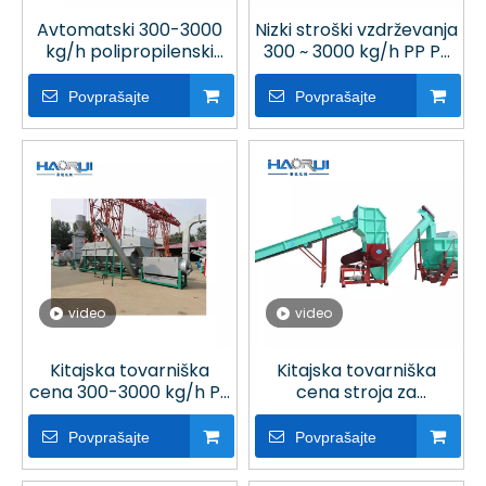
Avtomatski 300-3000
Nizki stroški vzdrževanja
kg/h polipropilenski
300 ~ 3000 kg/h PP PE
polietilenski pralni stroj
linija za pranje steklenic
v obratu za recikliranje
za recikliranje plastike
Povprašajte
Povprašajte
plastike
video
video
Kitajska tovarniška
Kitajska tovarniška
cena 300-3000 kg/h PP
cena stroja za
PE linija za pranje
recikliranje plastike PP
steklenic za obrat za
PE linija za pranje
Povprašajte
Povprašajte
recikliranje plastike
steklenic z visoko
zmogljivostjo