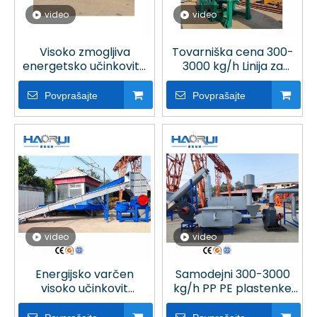
video
video
Visoko zmogljiva
Tovarniška cena 300-
energetsko učinkovita
3000 kg/h Linija za
avtomatizirana linija za
recikliranje plastičnih
pranje steklenic PP PE z
steklenic v industrijski
Povprašajte
Povprašajte
vročim pranjem za
poliester v obratu
recikliranje plastike
video
video
Energijsko varčen
Samodejni 300-3000
visoko učinkovit
kg/h PP PE plastenke
avtomatski
stroji za recikliranje
polipropilenski
plastike v obratu