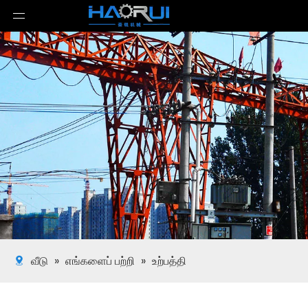
வீடு
»
எங்களைப் பற்றி
»
உற்பத்தி