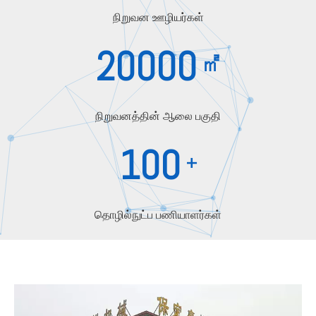
நிறுவன ஊழியர்கள்
20000
㎡
நிறுவனத்தின் ஆலை பகுதி
100
+
தொழில்நுட்ப பணியாளர்கள்