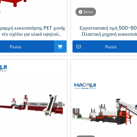
βίντεο
γραμμή κοκκοποίησης PET μονής
Εργοστασιακή τιμή 500-6
ε νέο σχέδιο για υλικά υψηλού
Πλαστική μηχανή κοκκοποί
ιξώδους
εργοστάσιο ανακύκλω
Ρωτώ
Ρωτώ