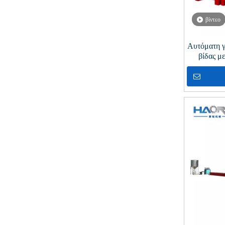
βίντεο
Αυτόματη 
βίδας μ