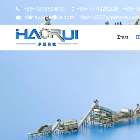
+86- 13785216190
+86- 17713232128
+86- 1


、
shirley@petjixie.com
、
haorui006@petjixie.com

Σπίτι
Π