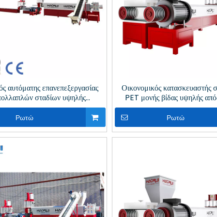
ός αυτόματης επανεπεξεργασίας
Οικονομικός κατασκευαστής σ
ολλαπλών σταδίων υψηλής
PET μονής βίδας υψηλής από
ότητας με απαέρωση κενού για
απαέρωση κενού για ανακ
νακύκλωση πλαστικών
πλαστικών
Ρωτώ
Ρωτώ