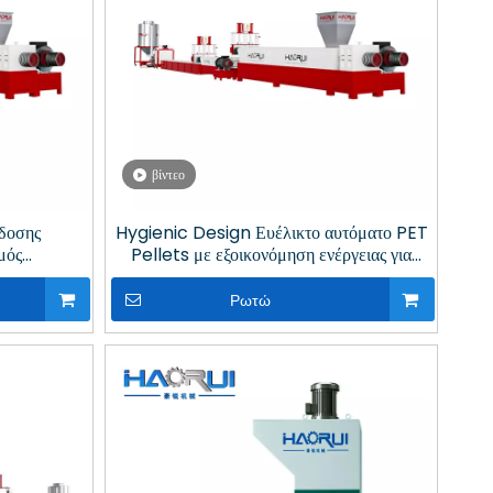
βίντεο
όδοσης
Hygienic Design Ευέλικτο αυτόματο PET
μός
Pellets με εξοικονόμηση ενέργειας για
έρωση κενού
ανακύκλωση πλαστικών
ικών
Ρωτώ