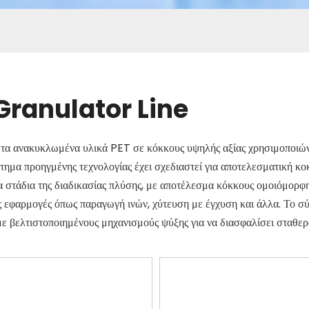
Granulator Line
τα ανακυκλωμένα υλικά PET σε κόκκους υψηλής αξίας χρησιμοποιώ
τημα προηγμένης τεχνολογίας έχει σχεδιαστεί για αποτελεσματική 
 στάδια της διαδικασίας πλύσης, με αποτέλεσμα κόκκους ομοιόμορφης
ς εφαρμογές όπως παραγωγή ινών, χύτευση με έγχυση και άλλα. Το σ
ε βελτιστοποιημένους μηχανισμούς ψύξης για να διασφαλίσει σταθερό
στην τεχνογνωσία της Haorui Machinery στην ανακύκλωση πλαστικ
σης για τις ανάγκες της επιχείρησής σας.