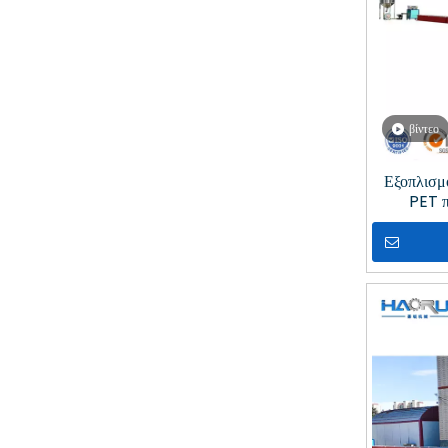
βίντεο
Εξοπλισμ
PET π
χωρητικ
α