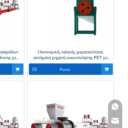
φαιριδίων
Οικονομική, υψηλής χωρητικότητας
δοσης με
αυτόματη μηχανή κοκκοποίησης PET με
ύκλωση
μονή βίδα για την κλωστοϋφαντουργία
Ρωτώ
+86- 13
+86- 18
shirley