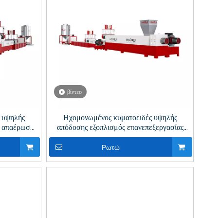
βίντεο
 υψηλής
Ηχομονωμένος κυματοειδές υψηλής
ε απαέρωση
απόδοσης εξοπλισμός επανεπεξεργασίας
αστικών
PET για ανακύκλωση πλαστικών
Ρωτώ