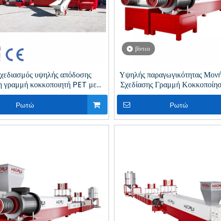
βίντεο
χεδιασμός υψηλής απόδοσης
Υψηλής παραγωγικότητας Μονή
η γραμμή κοκκοποιητή PET με
Σχεδίασης Γραμμή Κοκκοποίησ
ωση κενού για ανακύκλωση
Ανακύκλωση Πλαστικ
πλαστικών
Ρωτώ
Ρωτώ