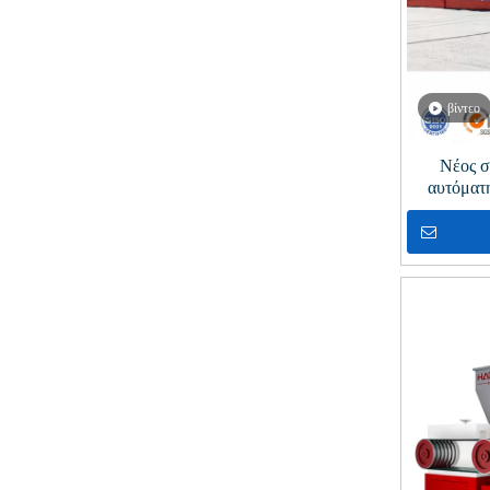
βίντεο
Νέος σ
αυτόματ
απαέρ