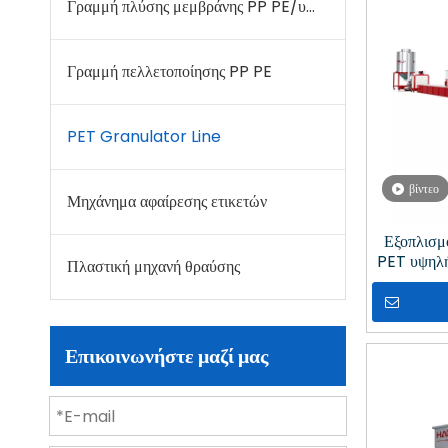
Γραμμή πλύσης μεμβράνης PP PE/υφαντών τσαντών
Γραμμή πελλετοποίησης PP PE
PET Granulator Line
βίντεο
Μηχάνημα αφαίρεσης ετικετών
Εξοπλισμ
PET υψηλή
Πλαστική μηχανή θραύσης
γι
Επικοινωνήστε μαζί μας