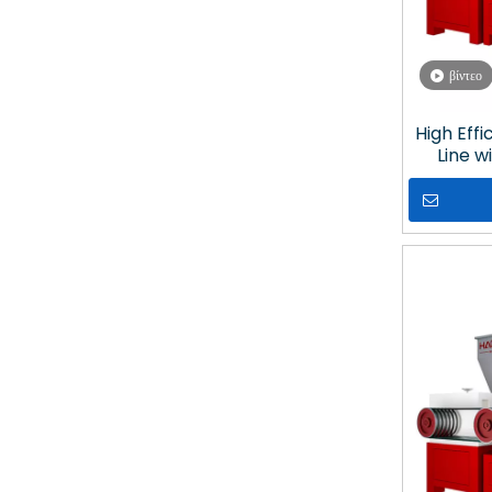
βίντεο
High Eff
Line w
Extrude