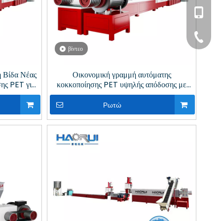
+86- 17
haorui0
+86- 13
haorui0
+86-31
βίντεο
 Βίδα Νέας
Οικονομική γραμμή αυτόματης
ης PET για
κοκκοποίησης PET υψηλής απόδοσης με
ών
υδραυλικούς εναλλάκτες οθόνης για
ανακύκλωση πλαστικών
Ρωτώ