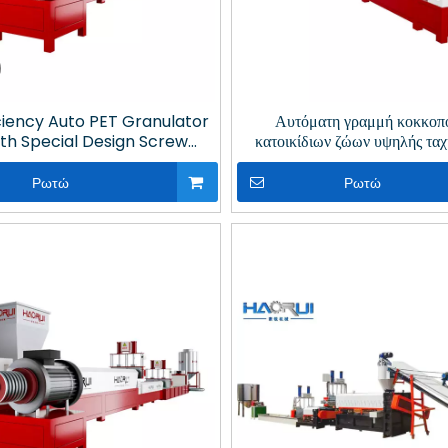
iciency Auto PET Granulator
Αυτόματη γραμμή κοκκοπ
ith Special Design Screw
κατοικίδιων ζώων υψηλής ταχ
r για Ανακύκλωση Πλαστικών
ανεμιστήρα για την κλωστοϋφ
Βαρέων Ακαθαρσιών
Ρωτώ
Ρωτώ