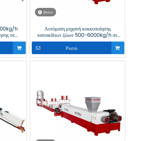
βίντεο
000kg/h
Αυτόματη μηχανή κοκκοποίησης
ησης σε
κατοικίδιων ζώων 500-6000kg/h σε
σης
εργοστάσιο ανακύκλωσης πλαστικών
Ρωτώ