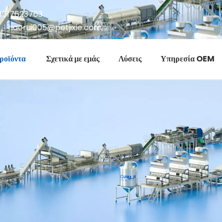
8617623763
、
haorui005@petjixie.com
ροϊόντα
Σχετικά με εμάς
Λύσεις
Υπηρεσία OEM