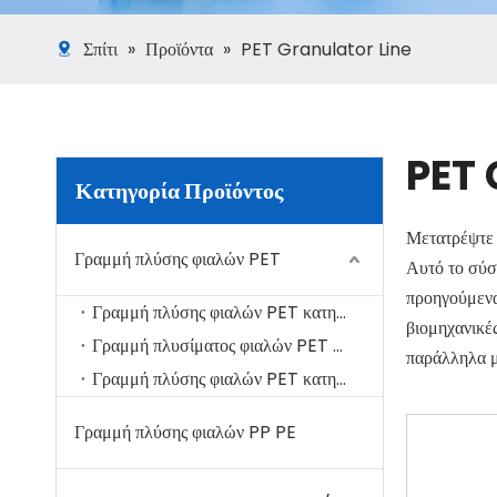
Σπίτι
»
Προϊόντα
»
PET Granulator Line
PET 
Κατηγορία Προϊόντος
Μετατρέψτε 
Γραμμή πλύσης φιαλών PET
Αυτό το σύσ
προηγούμενα
Γραμμή πλύσης φιαλών PET κατηγορίας ινών
βιομηχανικέ
Γραμμή πλυσίματος φιαλών PET φύλλου PET
παράλληλα μ
Γραμμή πλύσης φιαλών PET κατηγορίας τροφίμων (B2B).
Βασιστείτε 
υψηλής απόδο
Γραμμή πλύσης φιαλών PP PE