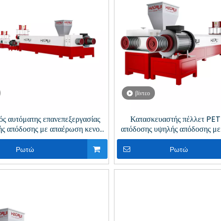
βίντεο
ός αυτόματης επανεπεξεργασίας
Κατασκευαστής πέλλετ PET
ς απόδοσης με απαέρωση κενού
απόδοσης υψηλής απόδοσης μ
α ανακύκλωση πλαστικών
κενού για ανακύκλωση πλ
Ρωτώ
Ρωτώ