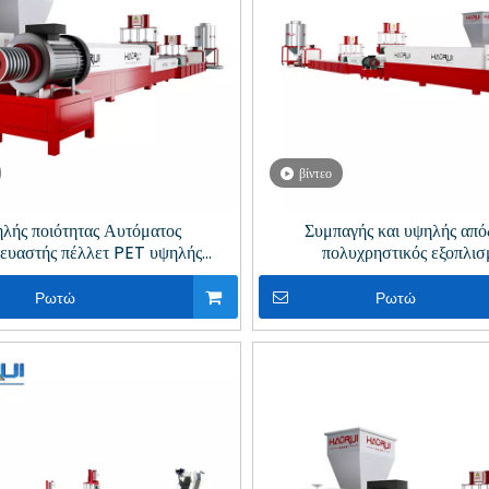
βίντεο
λής ποιότητας Αυτόματος
Συμπαγής και υψηλής απ
ευαστής πέλλετ PET υψηλής
πολυχρηστικός εξοπλισ
σης με απαέρωση κενού για
επανεπεξεργασίας PET με απα
νακύκλωση πλαστικών
για ανακύκλωση πλαστ
Ρωτώ
Ρωτώ