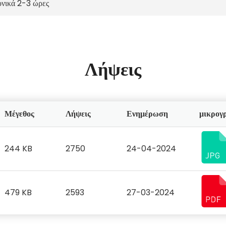
ονικά 2-3 ώρες
Λήψεις
Μέγεθος
Λήψεις
Ενημέρωση
μικρογ
244 KB
2750
24-04-2024
479 KB
2593
27-03-2024