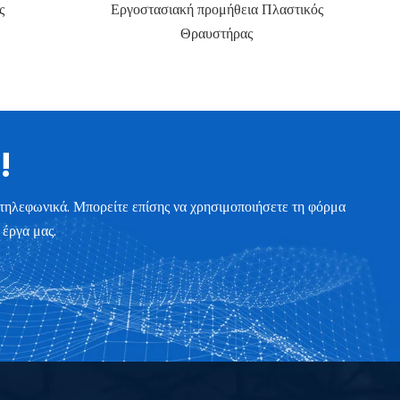
αστικός
Νέας σχεδίασης σειρά ανακύκλωσης
πλαστικών κατοικίδιων ζώων
!
 τηλεφωνικά. Μπορείτε επίσης να χρησιμοποιήσετε τη φόρμα
 έργα μας.