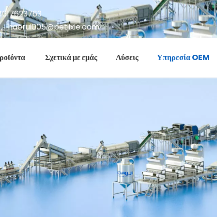
8617623763
、
haorui005@petjixie.com
ροϊόντα
Σχετικά με εμάς
Λύσεις
Υπηρεσία OEM