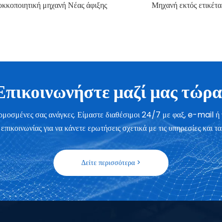
Μηχανή εκτός ετικέτας
Εργοστασιακή προμήθεια Πλ
Θραυστήρας
Επικοινωνήστε μαζί μας τώρα
σαρμοσμένες σας ανάγκες. Είμαστε διαθέσιμοι 24/7 με φαξ, e-mail ή
επικοινωνίας για να κάνετε ερωτήσεις σχετικά με τις υπηρεσίες και τα
Δείτε περισσότερα >