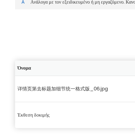
A
Ανάλογα με τον εξειδικευμένο ή μη εργαζόμενο. Καν
Όνομα
详情页第去标题加细节统一格式版_06.jpg
Έκθεση δοκιμής