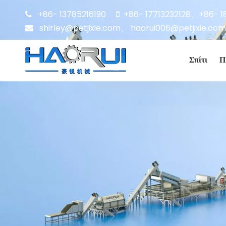
+86- 13785216190
+86- 17713232128
+86- 1


、
shirley@petjixie.com
、
haorui006@petjixie.com

Σπίτι
Π