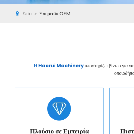
Σπίτι
»
Υπηρεσία OEM
Η Haorui Machinery
υποστηρίζει βίντεο για να
οποιοδήπο
Πλούσιο σε Εμπειρία
Πιστ