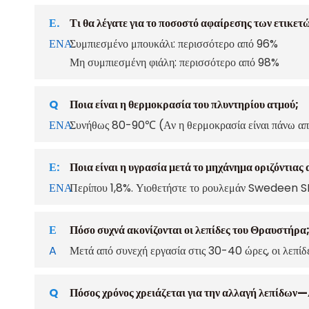
Ε.
Τι θα λέγατε για το ποσοστό αφαίρεσης των ετικ
ΕΝΑ
Συμπιεσμένο μπουκάλι: περισσότερο από 96%
Μη συμπιεσμένη φιάλη: περισσότερο από 98%
Q
Ποια είναι η θερμοκρασία του πλυντηρίου ατμού;
ΕΝΑ
Συνήθως 80-90℃ (Αν η θερμοκρασία είναι πάνω από
Ε:
Ποια είναι η υγρασία μετά το μηχάνημα οριζόντια
ΕΝΑ
Περίπου 1,8%. Υιοθετήστε το ρουλεμάν Swedeen SKF
Ε
Πόσο συχνά ακονίζονται οι λεπίδες του Θραυστήρα
A
Μετά από συνεχή εργασία στις 30-40 ώρες, οι λεπίδε
Q
Πόσος χρόνος χρειάζεται για την αλλαγή λεπίδων—