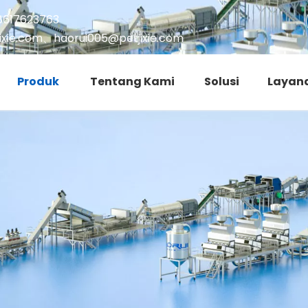
8617623763
ixie.com
、
haorui005@petjixie.com
Produk
Tentang Kami
Solusi
Layan