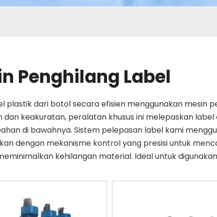
n Penghilang Label
l plastik dari botol secara efisien menggunakan mesin 
 dan keakuratan, peralatan khusus ini melepaskan label 
ahan di bawahnya. Sistem pelepasan label kami menggu
kan dengan mekanisme kontrol yang presisi untuk menca
 meminimalkan kehilangan material. Ideal untuk digunak
ses daur ulang, ini memastikan permukaan bersih siap u
hinery untuk memberikan solusi pelepasan label yang and