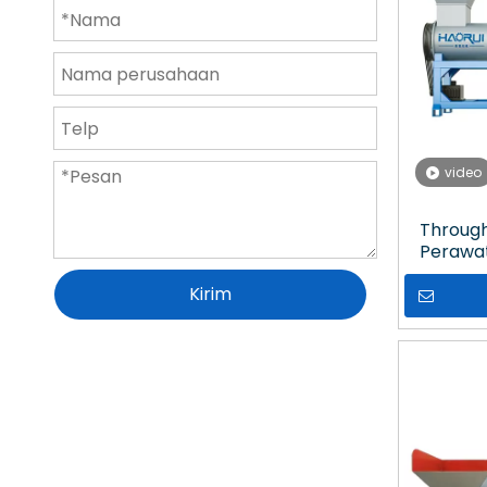
video
Throughp
Perawat
Plast
Kirim