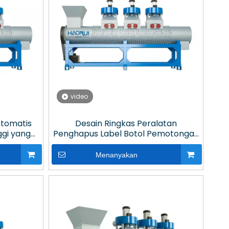
video
Otomatis
Desain Ringkas Peralatan
ggi yang
Penghapus Label Botol Pemotongan
Presisi Berkecepatan Tinggi dengan
Antarmuka yang Mudah Digunakan
Menanyakan