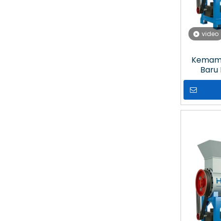
video
Kemamp
Baru 
Kapasitas 