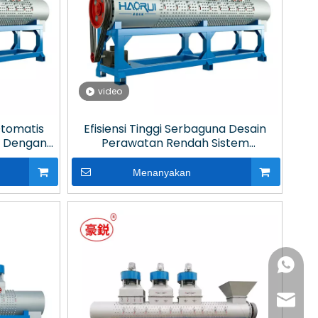
video
Otomatis
Efisiensi Tinggi Serbaguna Desain
i Dengan
Perawatan Rendah Sistem
k
Penghapusan Label Otomatis
Dengan Pisau Berkecepatan Tinggi
Menanyakan
+86- 13
+86- 18
haorui-