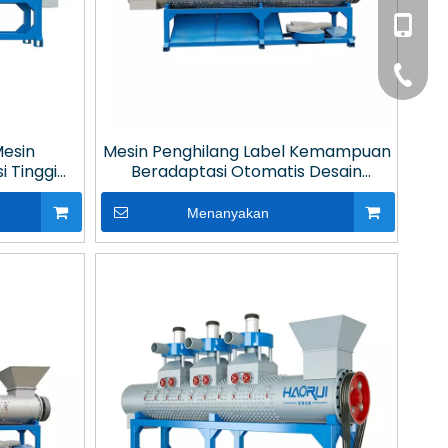
+86- 17
haorui0
+86- 13
haorui0
+86-31
Mesin
Mesin Penghilang Label Kemampuan
i Tinggi
Beradaptasi Otomatis Desain
aur Ulang
Ringkas dengan Pisau Ganda untuk
Daur Ulang Plastik
Menanyakan