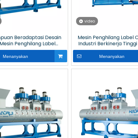
video
uan Beradaptasi Desain
Mesin Penghilang Label 
Mesin Penghilang Label
Industri Berkinerja Tingg
Tinggi Efisiensi Tinggi untuk
Stand untuk Daur Ulang Pla
Daur Ulang Plastik
PET
Menanyakan
Menanyakan