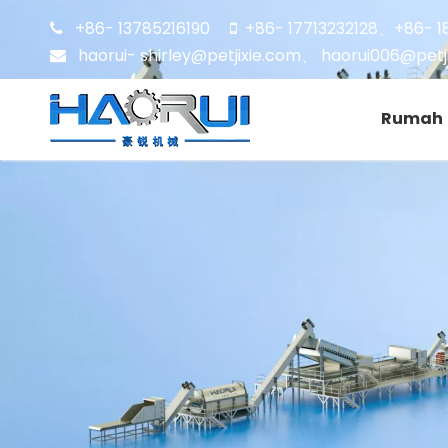
+86- 13785216190
+86- 17713232128
+86- 1


、
haorui- shirley@petjixie.com
、
haorui006@petj

Rumah