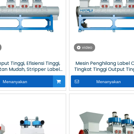
video
ut Tinggi, Efisiensi Tinggi,
Mesin Penghilang Label 
an Mudah, Stripper Label
Tingkat Tinggi Output Tin
ik untuk Daur Ulang PET
Daur Ulang Plasti
Menanyakan
Menanyakan