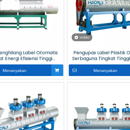
video
enghilang Label Otomatis
Pengupas Label Plastik 
 Energi Efisiensi Tinggi
Serbaguna Tingkat Tingg
Throughput Tinggi
Bades Desain Uni
Menanyakan
Menanyakan