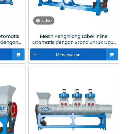
video
Otomatis
Mesin Penghilang Label Inline
i dengan
Otomatis dengan Stand untuk Daur
stik Botol
Ulang Plastik Botol Air
Menanyakan