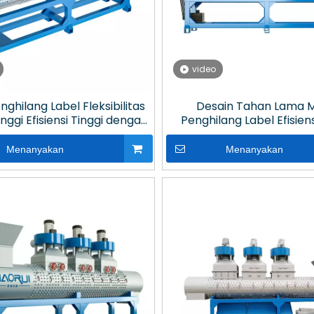
video
nghilang Label Fleksibilitas
Desain Tahan Lama 
nggi Efisiensi Tinggi dengan
Penghilang Label Efisiens
g Dapat Diganti untuk Daur
dengan Pisau Unik untuk D
Ulang Plastik
Plastik
Menanyakan
Menanyakan