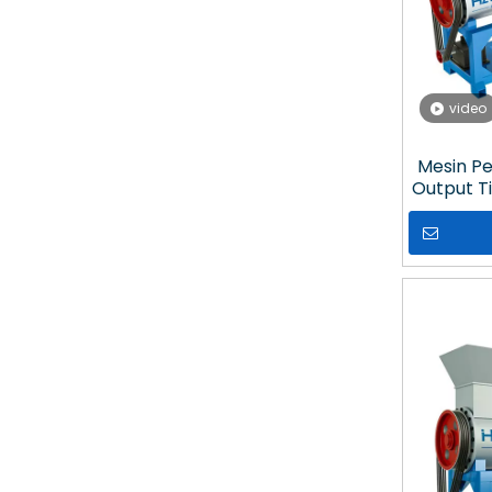
video
Mesin Pe
Output Ti
Pisau yan