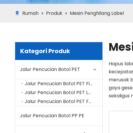
Rumah
»
Produk
»
Mesin Penghilang Label
Mesi
Kategori Produk
Hapus labe
Jalur Pencucian Botol PET
kecepatan
merusak b
Jalur Pencucian Botol PET Fiber Grade
gaya gese
Jalur Pencucian Botol PET Lembar PET
sekaligus
Jalur Pencucian Botol PET Food Grade (B2B).
dalam pro
Haorui Mac
Jalur Pencucian Botol PP PE
Anda.