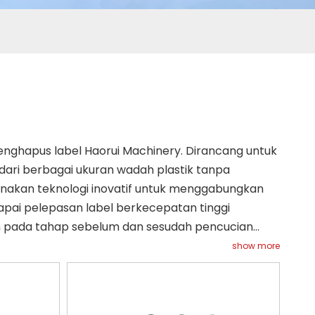
penghapus label Haorui Machinery. Dirancang untuk
dari berbagai ukuran wadah plastik tanpa
nakan teknologi inovatif untuk menggabungkan
pai pelepasan label berkecepatan tinggi
an pada tahap sebelum dan sesudah pencucian
ntuk langkah pemrosesan selanjutnya. Percayakan
show more
al dan efisien untuk operasi daur ulang plastik