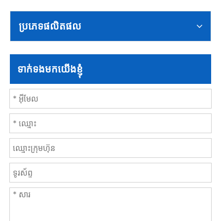
ប្រភេទផលិតផល
ទាក់ទងមកយើងខ្ញុំ