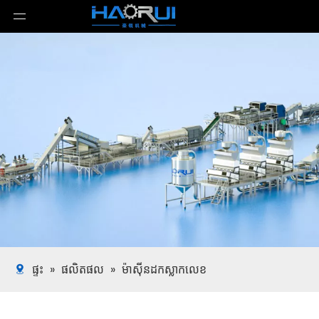
ផ្ទះ
»
ផលិតផល
»
ម៉ាស៊ីនដកស្លាកលេខ