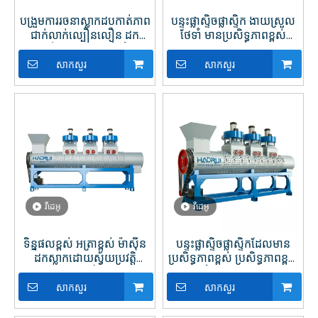
បង្រួមការរចនាស្លាកដបកាត់ភាព
បន្ទះផ្លាស្ទិចផ្លាស្ទិក ងាយស្រួល
ជាក់លាក់ល្បឿនលឿន ដក
ថែទាំ មានប្រសិទ្ធភាពខ្ពស់
ឧបករណ៍ចេញជាមួយនឹងចំណុច
សម្រាប់ការកែច្នៃ PET
ប្រទាក់ងាយស្រួលប្រើ
សាកសួរ
សាកសួរ
វីដេអូ
វីដេអូ
ទិន្នផលខ្ពស់ អត្រាខ្ពស់ ម៉ាស៊ីន
បន្ទះផ្លាស្ទិចផ្លាស្ទិកដែលមាន
ដកស្លាកដោយស្វ័យប្រវត្តិ
ប្រសិទ្ធភាពខ្ពស់ ប្រសិទ្ធភាពខ្ពស់
សម្រាប់ការកែច្នៃប្លាស្ទិក
ជាមួយនឹងផ្លិតដែលអាចជំនួស
បាន។
សាកសួរ
សាកសួរ