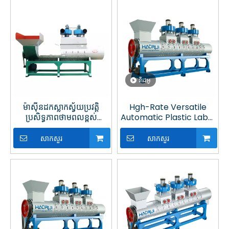
វីដេអូ
ម៉ាស៊ីនដកស្លាកស្វ័យប្រវត្តិ
Hgh-Rate Versatile
ប្រសិទ្ធភាពថាមពលខ្ពស់
Automatic Plastic Label
ថាមពលខ្ពស់ឆ្លងកាត់
Stripper Wth Unique
Design Bades
សាកសួរ
សាកសួរ