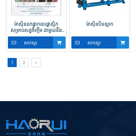
ម៉ាស៊ីនដកផ្លាកដបផ្លាស្ទិក
ម៉ាស៊ីនបិទស្លាក
សម្រាប់សត្វចិញ្ចឹម ជាមួយនឹង
កាំបិតដាច់ដោយឡែកសម្រាប់
ការកែច្នៃឡើងវិញ
សាកសួរ
សាកសួរ
1
2
»