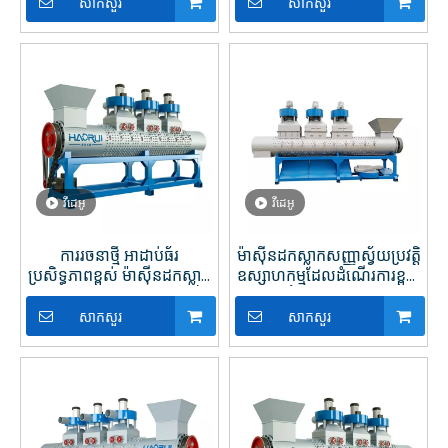
តែមួយគត់សម្រាប់ការកែច្នៃផ្លា
សម្រាប់ការកែច្នៃផ្លាស្ទិច
សាកសួរ
សាកសួរ
ស្ទិច
វីដេអូ
វីដេអូ
ការរចនាថ្មី អាដាប់ធ័រ
ម៉ាស៊ីនដកស្លាកសញ្ញាស្វ័យប្រវត្តិ
ប្រសិទ្ធភាពខ្ពស់ ម៉ាស៊ីនដកស្លាក
ឧស្សាហកម្មដែលដំណើរការខ្ពស់
សមត្ថភាពខ្ពស់ សម្រាប់ការកែច្នៃ
ជាមួយនឹងជំហរសម្រាប់ការកែ
ផ្លាស្ទិច
ច្នៃដបប្លាស្ទិក PET
សាកសួរ
សាកសួរ