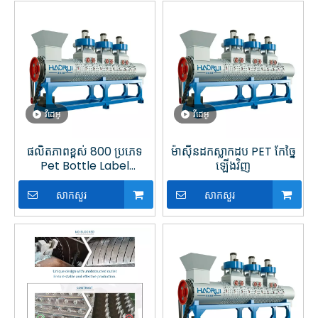
វីដេអូ
វីដេអូ
ផលិតភាពខ្ពស់ 800 ប្រភេទ
ម៉ាស៊ីនដកស្លាកដប PET កែច្នៃ
Pet Bottle Label
ឡើងវិញ
Machine Remover
សម្រាប់ការកែច្នៃផ្លាស្ទិច
សាកសួរ
សាកសួរ