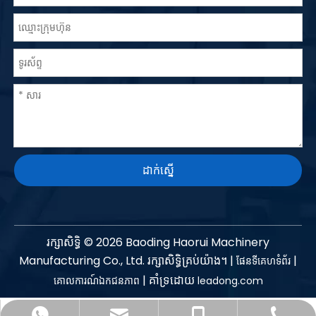
ដាក់ស្នើ
រក្សាសិទ្ធិ ©
2026
Baoding Haorui Machinery
Manufacturing Co., Ltd. រក្សាសិទ្ធិគ្រប់យ៉ាង។ |
|
ផែនទីគេហទំព័រ
| គាំទ្រដោយ
គោលការណ៍ឯកជនភាព
leadong.com