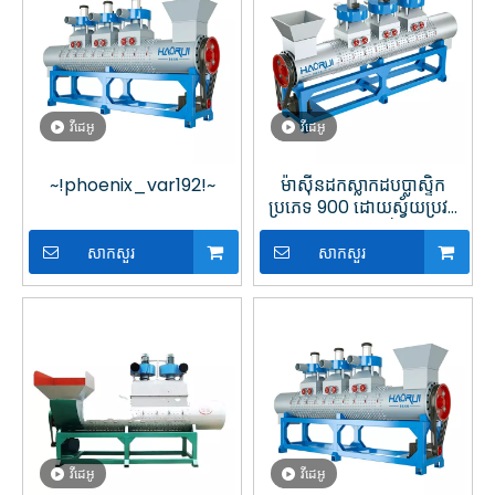
វីដេអូ
វីដេអូ
~!phoenix_var192!~
ម៉ាស៊ីនដកស្លាកដបប្លាស្ទិក
ប្រភេទ 900 ដោយស្វ័យប្រវត្តិ
នៅក្នុងរោងចក្រកែច្នៃប្លាស្ទិក
សាកសួរ
សាកសួរ
វីដេអូ
វីដេអូ