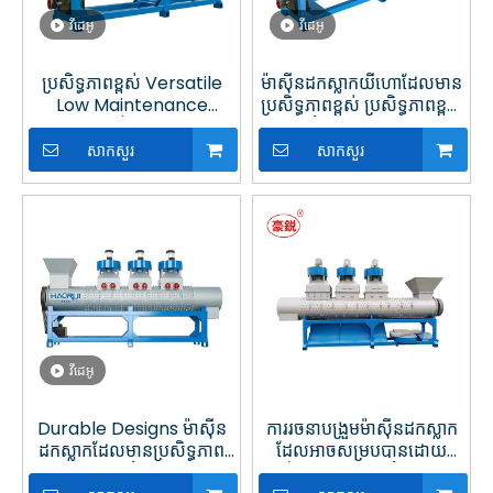
វីដេអូ
វីដេអូ
ប្រសិទ្ធភាពខ្ពស់ Versatile
ម៉ាស៊ីនដកស្លាកយីហោដែលមាន
Low Maintenance
ប្រសិទ្ធភាពខ្ពស់ ប្រសិទ្ធភាពខ្ពស់
Design ប្រព័ន្ធដកស្លាកដោយ
ជាមួយនឹងផ្លាសដែលអាចជំនួស
ស្វ័យប្រវត្តិ ជាមួយនឹង Blade
បានសម្រាប់ការកែច្នៃប្លាស្ទិក
សាកសួរ
សាកសួរ
ល្បឿនលឿន
វីដេអូ
Durable Designs ម៉ាស៊ីន
ការរចនាបង្រួមម៉ាស៊ីនដកស្លាក
ដកស្លាកដែលមានប្រសិទ្ធភាព
ដែលអាចសម្របបានដោយ
ខ្ពស់ជាមួយនឹង blades
ស្វ័យប្រវត្តិជាមួយនឹងដាវទ្វេ