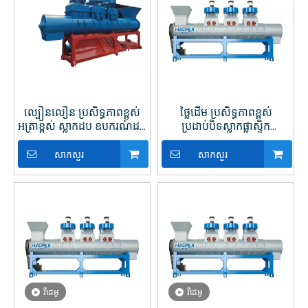
ក្រោយការលាងសម្អាតនៃដំណើរការកែច្នៃឡើងវិញ វាធានាបាននូវផ្ទៃ
ស្អាតរួចរាល់សម្រាប់ជំហានដំណើរការជាបន្តបន្ទាប់។ ជឿទុកចិត្តលើ
Haorui Machinery ដើម្បីផ្តល់នូវដំណោះស្រាយការដកស្លាកដែល
អាចទុកចិត្តបាន និងមានប្រសិទ្ធភាពសម្រាប់ប្រតិបត្តិការកែច្នៃប្លាស្ទិក
របស់អ្នក។
ល្បឿនលឿន ប្រសិទ្ធភាពខ្ពស់
ថ្លៃដើម ប្រសិទ្ធភាពខ្ពស់
អត្រាខ្ពស់ ស្លាកដប ឧបករណ៍ដក
ប្រដាប់បិទស្លាកផ្លាស្ទិក
យកចេញ
ស្វ័យប្រវត្តិ ធន់ធ្ងន់
សាកសួរ
សាកសួរ
វីដេអូ
វីដេអូ