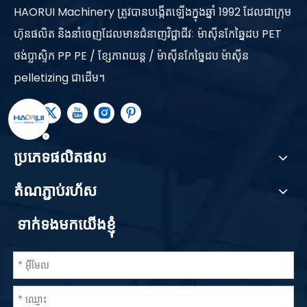
HAORUI Machinery ត្រូវបានបង្កើតឡើងក្នុងឆ្នាំ 1992 ដែលជាក្រុម
ហ៊ុនផលិត និងនាំចេញដែលមានជំនាញវិជ្ជាជីវៈ ម៉ាស៊ីនកែឆ្នៃដប PET
ថង់ប្លាស្ទិក PP PE / ខ្សែភាពយន្ត / ម៉ាស៊ីនកែច្នៃដប ម៉ាស៊ីន
pelletizing ជាដើម។
ប្រភេទផលិតផល
តំណភ្ជាប់រហ័ស
ទាក់ទងមកយើងខ្ញុំ