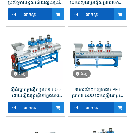
ប្រសិទ្ធភាពខ្ពស់ដោយស្វ័យប្រវត្តិ
ដោយស្វ័យប្រវត្តិសម្រាប់លក់នៅ
ជាមួយនឹងជំហរសម្រាប់ដប
ក្នុងរោងចក្រកែច្នៃប្លាស្ទិក
សាកសួរ
សាកសួរ
វីដេអូ
វីដេអូ
ស្ទីគ័រផ្លាកផ្លាស្ទិកប្រភេទ 600
ឧបករណ៍ដកស្លាកដប PET
ដោយស្វ័យប្រវត្តិនៅក្នុងរោង
ប្រភេទ 600 ដោយស្វ័យប្រវត្តិ
ចក្រកែច្នៃប្លាស្ទិក
នៅក្នុងរោងចក្រកែច្នៃប្លាស្ទិក
សាកសួរ
សាកសួរ