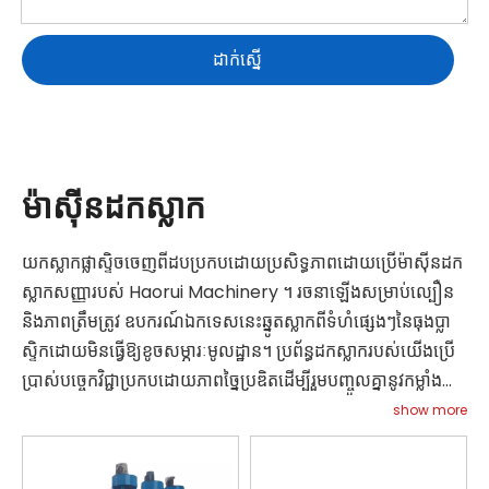
ដាក់ស្នើ
ម៉ាស៊ីនដកស្លាក
យកស្លាកផ្លាស្ទិចចេញពីដបប្រកបដោយប្រសិទ្ធភាពដោយប្រើម៉ាស៊ីនដក
ស្លាកសញ្ញារបស់ Haorui Machinery ។ រចនាឡើងសម្រាប់ល្បឿន
និងភាពត្រឹមត្រូវ ឧបករណ៍ឯកទេសនេះឆ្នូតស្លាកពីទំហំផ្សេងៗនៃធុងប្លា
ស្ទិកដោយមិនធ្វើឱ្យខូចសម្ភារៈមូលដ្ឋាន។ ប្រព័ន្ធដកស្លាករបស់យើងប្រើ
ប្រាស់បច្ចេកវិជ្ជាប្រកបដោយភាពច្នៃប្រឌិតដើម្បីរួមបញ្ចូលគ្នានូវកម្លាំង
កកិតជាមួយនឹងយន្តការត្រួតពិនិត្យច្បាស់លាស់ ដើម្បីសម្រេចបាននូវការ
show more
ដកស្លាកដែលមានល្បឿនលឿន ខណៈពេលដែលកាត់បន្ថយការបាត់បង់
សម្ភារៈ។ សមស្របសម្រាប់ការប្រើប្រាស់ទាំងក្នុងដំណាក់កាលមុន និង