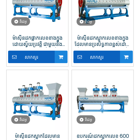
វីដេអូ
វីដេអូ
ម៉ាស៊ីនដកផ្លាកលេខខាងក្នុង
ម៉ាស៊ីនដកស្លាកលេខខាងក្នុង
ដោយស្វ័យប្រវត្តិ ជាមួយនឹង
ដែលមានប្រសិទ្ធភាពខ្ពស់ដោយ
ការឈរសម្រាប់ដបទឹកកែច្នៃប្លា
ស្វ័យប្រវត្តិនៅក្នុងរោងចក្រកែច្នៃ
ស្ទិក
ប្លាស្ទិក
សាកសួរ
សាកសួរ
វីដេអូ
វីដេអូ
ម៉ាស៊ីនដកស្លាកដែលមាន
ឧបករណ៍ដកស្លាកលេខ 600