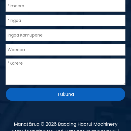
Tukuna
Manatārua ©
2026
Baoding Haorui Machinery