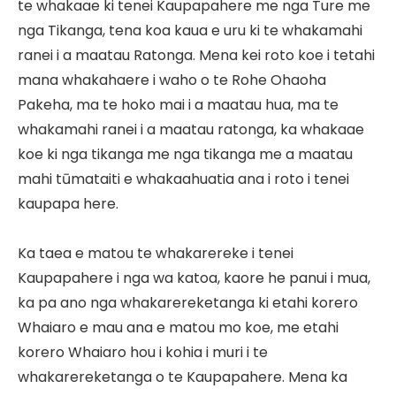
te whakaae ki tenei Kaupapahere me nga Ture me
nga Tikanga, tena koa kaua e uru ki te whakamahi
ranei i a maatau Ratonga. Mena kei roto koe i tetahi
mana whakahaere i waho o te Rohe Ohaoha
Pakeha, ma te hoko mai i a maatau hua, ma te
whakamahi ranei i a maatau ratonga, ka whakaae
koe ki nga tikanga me nga tikanga me a maatau
mahi tūmataiti e whakaahuatia ana i roto i tenei
kaupapa here.
Ka taea e matou te whakarereke i tenei
Kaupapahere i nga wa katoa, kaore he panui i mua,
ka pa ano nga whakarereketanga ki etahi korero
Whaiaro e mau ana e matou mo koe, me etahi
korero Whaiaro hou i kohia i muri i te
whakarereketanga o te Kaupapahere. Mena ka