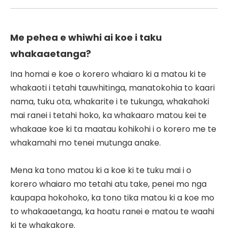
Me pehea e whiwhi ai koe i taku
whakaaetanga?
Ina homai e koe o korero whaiaro ki a matou ki te
whakaoti i tetahi tauwhitinga, manatokohia to kaari
nama, tuku ota, whakarite i te tukunga, whakahoki
mai ranei i tetahi hoko, ka whakaaro matou kei te
whakaae koe ki ta maatau kohikohi i o korero me te
whakamahi mo tenei mutunga anake.
Mena ka tono matou ki a koe ki te tuku mai i o
korero whaiaro mo tetahi atu take, penei mo nga
kaupapa hokohoko, ka tono tika matou ki a koe mo
to whakaaetanga, ka hoatu ranei e matou te waahi
ki te whakakore.