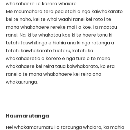
whakahaere i o korero whaiaro.
Me maumahara tera pea etahi o nga kaiwhakarato
kei te noho, kei te whai waahi ranei kei roto i te
mana whakahaere rereke mai i a koe, i a maatau
ranei. Na, ki te whakatau koe ki te haere tonu ki
tetahi tauwhitinga e hiahia ana ki nga ratonga a
tetahi kaiwhakarato tuatoru, katahi ka
whakahaeretia o korero e nga ture o te mana
whakahaere kei reira taua kaiwhakarato, ko era
ranei o te mana whakahaere kei reira ona
whakaurunga.
Haumarutanga
Hei whakamarumaru i o raraunga whaiaro, ka mahia