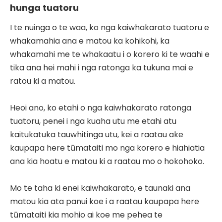
hunga tuatoru
I te nuinga o te waa, ko nga kaiwhakarato tuatoru e
whakamahia ana e matou ka kohikohi, ka
whakamahi me te whakaatu i o korero ki te waahi e
tika ana hei mahi i nga ratonga ka tukuna mai e
ratou ki a matou.
Heoi ano, ko etahi o nga kaiwhakarato ratonga
tuatoru, penei i nga kuaha utu me etahi atu
kaitukatuka tauwhitinga utu, kei a raatau ake
kaupapa here tūmataiti mo nga korero e hiahiatia
ana kia hoatu e matou ki a raatau mo o hokohoko.
Mo te taha ki enei kaiwhakarato, e taunaki ana
matou kia ata panui koe i a raatau kaupapa here
tūmataiti kia mohio ai koe me pehea te