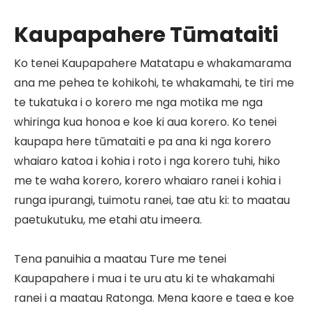
Kaupapahere Tūmataiti
Ko tenei Kaupapahere Matatapu e whakamarama
ana me pehea te kohikohi, te whakamahi, te tiri me
te tukatuka i o korero me nga motika me nga
whiringa kua honoa e koe ki aua korero. Ko tenei
kaupapa here tūmataiti e pa ana ki nga korero
whaiaro katoa i kohia i roto i nga korero tuhi, hiko
me te waha korero, korero whaiaro ranei i kohia i
runga ipurangi, tuimotu ranei, tae atu ki: to maatau
paetukutuku, me etahi atu imeera.
Tena panuihia a maatau Ture me tenei
Kaupapahere i mua i te uru atu ki te whakamahi
ranei i a maatau Ratonga. Mena kaore e taea e koe