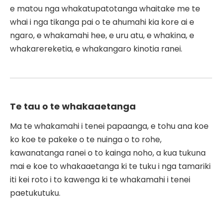
e matou nga whakatupatotanga whaitake me te
whai i nga tikanga pai o te ahumahi kia kore ai e
ngaro, e whakamahi hee, e uru atu, e whakina, e
whakarereketia, e whakangaro kinotia ranei.
Te tau o te whakaaetanga
Ma te whakamahi i tenei papaanga, e tohu ana koe
ko koe te pakeke o te nuinga o to rohe,
kawanatanga ranei o to kainga noho, a kua tukuna
mai e koe to whakaaetanga ki te tuku i nga tamariki
iti kei roto i to kawenga ki te whakamahi i tenei
paetukutuku.