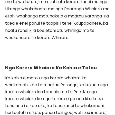
mo te wa tuturu, mo etahi atu korero ranei mo nga
tikanga whakahaere mo nga Paarongo Whaiaro mo
etahi waahanga motuhake o a maatau Ratonga. Ka
taea e enei panui te taapiri i tenei Kaupapahere, ka
hoatu ranei ki a koe etahi atu whiringa mo te
whakahaere i o korero Whaiaro.
Nga Korero Whaiaro Ka Kohia e Tatou
Ka kohia e matou nga korero whaiaro ka
whakamahi koe i a maatau Ratonga, ka tukuna nga
korero whaiaro ina tonohia me te Pae. Ko nga
korero whaiaro ko nga korero e pa ana ki a koe, e
tohu ana i a koe ake, ka taea ranei te whakamahi
hei tautuhi i a koe, penei i to ingoa, wahitau imeera,