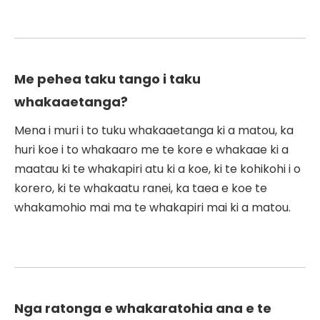
Me pehea taku tango i taku
whakaaetanga?
Mena i muri i to tuku whakaaetanga ki a matou, ka
huri koe i to whakaaro me te kore e whakaae ki a
maatau ki te whakapiri atu ki a koe, ki te kohikohi i o
korero, ki te whakaatu ranei, ka taea e koe te
whakamohio mai ma te whakapiri mai ki a matou.
Nga ratonga e whakaratohia ana e te