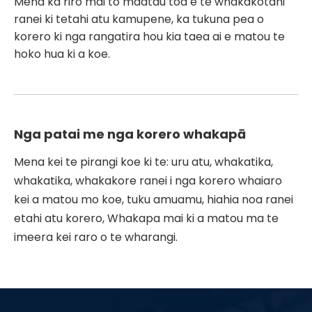
Mena ka riro mai to maatau toa e te whakakotahi
ranei ki tetahi atu kamupene, ka tukuna pea o
korero ki nga rangatira hou kia taea ai e matou te
hoko hua ki a koe.
Nga patai me nga korero whakapā
Mena kei te pirangi koe ki te: uru atu, whakatika,
whakatika, whakakore ranei i nga korero whaiaro
kei a matou mo koe, tuku amuamu, hiahia noa ranei
etahi atu korero, Whakapa mai ki a matou ma te
imeera kei raro o te wharangi.