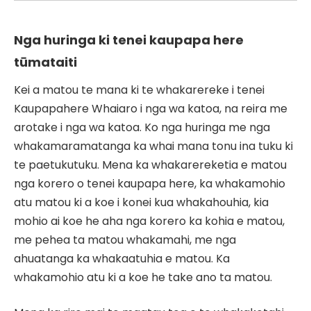
Nga huringa ki tenei kaupapa here
tūmataiti
Kei a matou te mana ki te whakarereke i tenei
Kaupapahere Whaiaro i nga wa katoa, na reira me
arotake i nga wa katoa. Ko nga huringa me nga
whakamaramatanga ka whai mana tonu ina tuku ki
te paetukutuku. Mena ka whakarereketia e matou
nga korero o tenei kaupapa here, ka whakamohio
atu matou ki a koe i konei kua whakahouhia, kia
mohio ai koe he aha nga korero ka kohia e matou,
me pehea ta matou whakamahi, me nga
ahuatanga ka whakaatuhia e matou. Ka
whakamohio atu ki a koe he take ano ta matou.