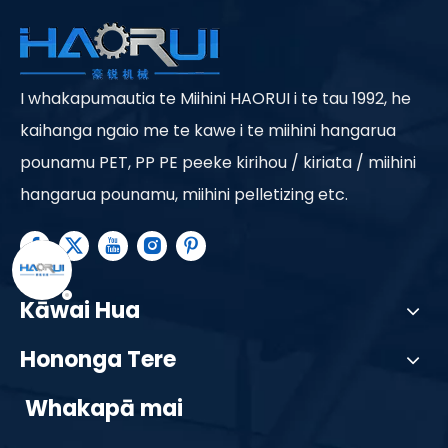
I whakapumautia te Miihini HAORUI i te tau 1992, he
kaihanga ngaio me te kawe i te miihini hangarua
pounamu PET, PP PE peeke kirihou / kiriata / miihini
hangarua pounamu, miihini pelletizing etc.
Kāwai Hua
Hononga Tere
Whakapā mai