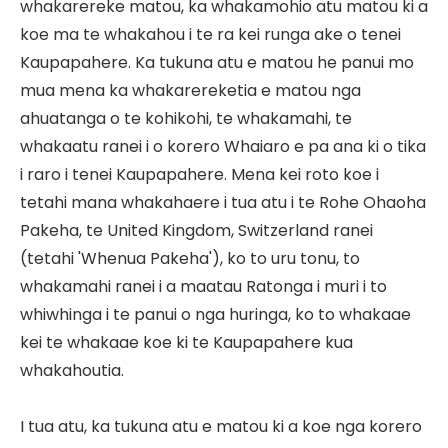
whakarereke matou, ka whakamohio atu matou ki a
koe ma te whakahou i te ra kei runga ake o tenei
Kaupapahere. Ka tukuna atu e matou he panui mo
mua mena ka whakarereketia e matou nga
ahuatanga o te kohikohi, te whakamahi, te
whakaatu ranei i o korero Whaiaro e pa ana ki o tika
i raro i tenei Kaupapahere. Mena kei roto koe i
tetahi mana whakahaere i tua atu i te Rohe Ohaoha
Pakeha, te United Kingdom, Switzerland ranei
(tetahi 'Whenua Pakeha'), ko to uru tonu, to
whakamahi ranei i a maatau Ratonga i muri i to
whiwhinga i te panui o nga huringa, ko to whakaae
kei te whakaae koe ki te Kaupapahere kua
whakahoutia.
I tua atu, ka tukuna atu e matou ki a koe nga korero