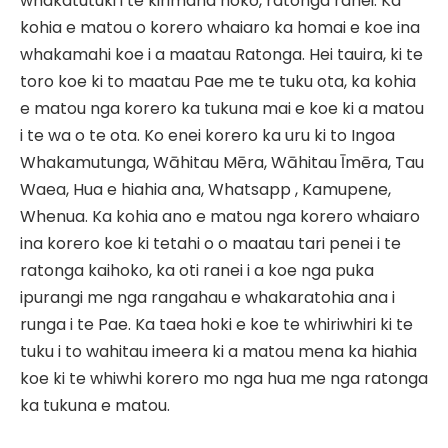
whakatutuki i te kirimana hoko, ratonga ranei. Ka
kohia e matou o korero whaiaro ka homai e koe ina
whakamahi koe i a maatau Ratonga. Hei tauira, ki te
toro koe ki to maatau Pae me te tuku ota, ka kohia
e matou nga korero ka tukuna mai e koe ki a matou
i te wa o te ota. Ko enei korero ka uru ki to Ingoa
Whakamutunga, Wāhitau Mēra, Wāhitau Īmēra, Tau
Waea, Hua e hiahia ana, Whatsapp , Kamupene,
Whenua. Ka kohia ano e matou nga korero whaiaro
ina korero koe ki tetahi o o maatau tari penei i te
ratonga kaihoko, ka oti ranei i a koe nga puka
ipurangi me nga rangahau e whakaratohia ana i
runga i te Pae. Ka taea hoki e koe te whiriwhiri ki te
tuku i to wahitau imeera ki a matou mena ka hiahia
koe ki te whiwhi korero mo nga hua me nga ratonga
ka tukuna e matou.