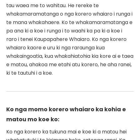
tau waea me to wahitau. He rereke te
whakamaramatanga o nga korero whaiaro i runga i
te mana whakahaere. Ko te whakamaramatanga e
pa ana ki a koe i runga i to waahi ka pa ki a koe i
raro i tenei Kaupapahere Whaiaro. Ko nga korero
whaiaro kaore e uru ki nga raraunga kua
whakaingoatia, kua whakahiatohia kia kore ai e taea
e matou, ahakoa me etahi atu korero, he aha ranei,
ki te tautuhi i a koe.
Ko nga momo korero whaiaro ka kohia e
matou mo koe ko:
Ko nga korero ka tukuna mai e koe ki a matou hei