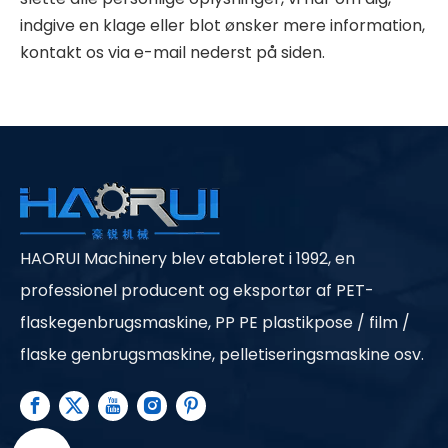
indgive en klage eller blot ønsker mere information,
kontakt os via e-mail nederst på siden.
HAORUI Machinery blev etableret i 1992, en
professionel producent og eksportør af PET-
flaskegenbrugsmaskine, PP PE plastikpose / film /
flaske genbrugsmaskine, pelletiseringsmaskine osv.