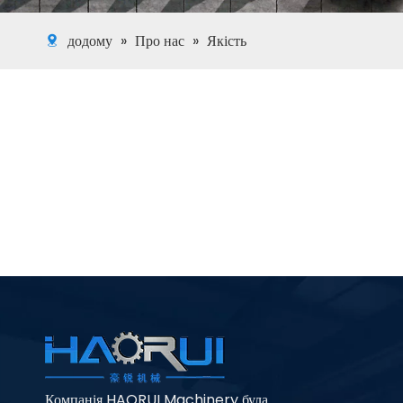
додому
»
Про нас
»
Якість
Компанія HAORUI Machinery була