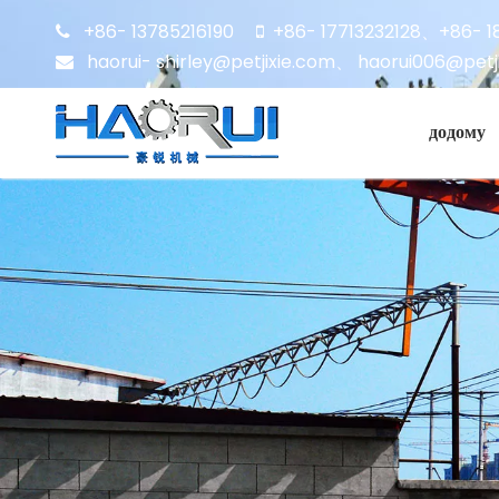
+86- 13785216190
+86- 17713232128
+86- 1


、
haorui- shirley@petjixie.com
、
haorui006@petj

додому