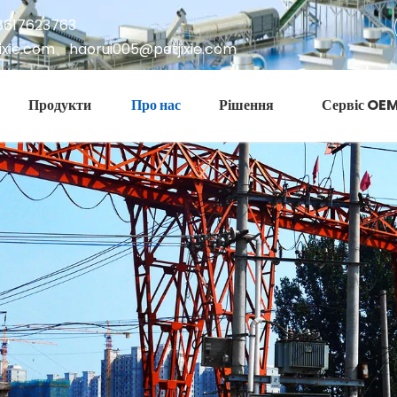
8617623763
ixie.com
、
haorui005@petjixie.com
Продукти
Про нас
Рішення
Сервіс OE