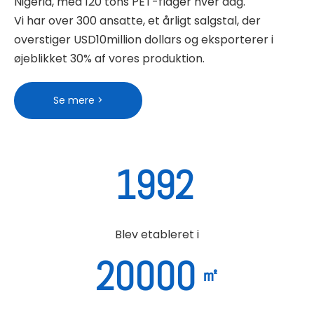
Nigeria, med 120 tons PET-flager hver dag.
Vi har over 300 ansatte, et årligt salgstal, der
overstiger USD10million dollars og eksporterer i
øjeblikket 30% af vores produktion.
Se mere >
1992
Blev etableret i
20000
㎡