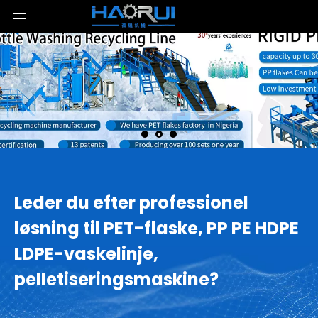
Leder du efter professionel
løsning til PET-flaske, PP PE HDPE
LDPE-vaskelinje,
pelletiseringsmaskine?