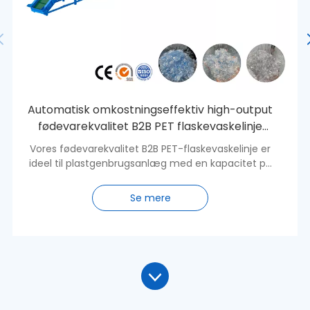
Automatisk omkostningseffektiv high-output
fødevarekvalitet B2B PET flaskevaskelinje
med varm vask
Vores fødevarekvalitet B2B PET-flaskevaskelinje er
ideel til plastgenbrugsanlæg med en kapacitet på
500-6000 kg/t. Denne vaskelinje er specielt
designet til PET-flasker og er velegnet til
Se mere
fødevarekvalitet.