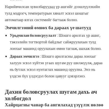
Нарийвчилсан хувилбаруудад үр ашгийг дээшлүүлэхийн
тулд мэдрэгч, температурын хяналт эсвэл шошгыг
автоматаар ялгах системийг багтааж болно.
Эмчилгээний өмнөх ба дараах үе шатууд
Урьдчилан боловсруулалт
: Шошго арилгах үр ашиг,
тэжээлийн тогтвортой байдлыг сайжруулахын тулд
лонхыг машинд оруулахын өмнө таглаж, шахаж болно.
Дараах эмчилгээ
: Шошго арилгасны дараа лонхыг
халуун эсвэл хүйтэн угаах шугам руу шилжүүлж, дараа
нь бутлах эсвэл нунтаглах машинд оруулна. Энэ нь
үлдсэн бүх үлдэгдэл болон цавууг цэвэрлэнэ.
Дахин боловсруулах шугам дахь ач
холбогдол
Хайрцагны чанар ба ангилахад үзүүлэх нөлөө