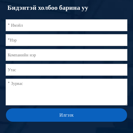
Бидэнтэй холбоо барина уу
Илгээх