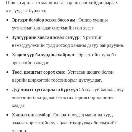
Шошго арилгагч машины загвар нь ерөнхийдөө дараах
хэсгүүдээс бүрдэнэ.
Эргэдэг бөмбөр эсвэл босоо ам
: Өндөр хурдны
хутгалтыг хангадаг системийн гол хэсэг.
Зүлгүүрийн хавтан эсвэл сэлүүр
: Үрэлтийг
нэмэгдүүлэхийн тулд дотоод хананы дагуу байрлуулна.
Хөдөлгүүр ба хурдны хайрцаг
: Эргэлтийн хурд ба
эргэлтийг хянадаг.
Тоос, шошгыг сорох сэнс
: Устгасан шошго болон
нарийн ширхэгтэй тоосонцорыг цуглуулдаг.
Дуу чимээ тусгаарлагч бүрхүүл
: Аюулгүй байдал, дуу
чимээний бохирдлыг багасгах зорилгоор машиныг
хаадаг.
Хяналтын самбар
: Операторуудад машины хурд,
ачаалал, эргэлтийн хугацааг тохируулах боломжийг
олгоно.