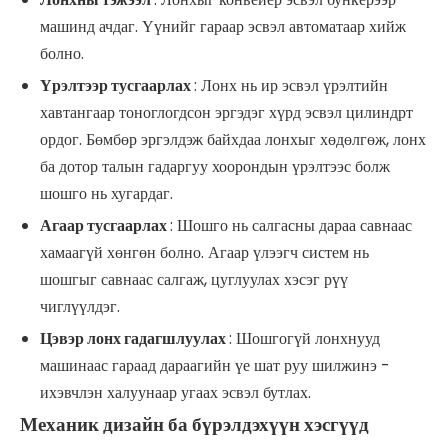
машинд ачдаг. Үүнийг гараар эсвэл автоматаар хийж
болно.
Үрэлтээр тусгаарлах
: Лонх нь ир эсвэл үрэлтийн
хавтангаар тоноглогдсон эргэдэг хүрд эсвэл цилиндрт
ордог. Бөмбөр эргэлдэж байхдаа лонхыг хөдөлгөж, лонх
ба дотор талын гадаргуу хоорондын үрэлтээс болж
шошго нь хугардаг.
Агаар тусгаарлах
: Шошго нь салгасны дараа савнаас
хамаагүй хөнгөн болно. Агаар үлээгч систем нь
шошгыг савнаас салгаж, цуглуулах хэсэг рүү
чиглүүлдэг.
Цэвэр лонх гадагшлуулах
: Шошгогүй лонхнууд
машинаас гараад дараагийн үе шат руу шилжинэ -
ихэвчлэн халуунаар угаах эсвэл бутлах.
Механик дизайн ба бүрэлдэхүүн хэсгүүд