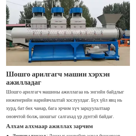
Шошго арилгагч машин хэрхэн
ажилладаг
Шошго арилгагч машины ажиллагаа нь энгийн байдлыг
инженерийн нарийвчлалтай хослуулдаг. Бүх үйл явц нь
хурд, бат бөх чанар, бага эрчим хүч зарцуулалтаар
оновчтой болж, шошгыг салгахад үр дүнтэй байдаг.
Алхам алхмаар ажиллах зарчим
Лонхны тэжээл
: Лонхыг конвейер эсвэл бункерээр