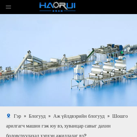
Гэр
»
Блогууд
»
Аж үйлдвэрийн блогууд
»
Шошго
арилгагч машин гэж юу вэ, хуванцар савыг дахин
боловсруулахад хэрхэн ажилладаг вэ?