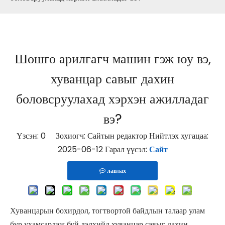
Шошго арилгагч машин гэж юу вэ,
хуванцар савыг дахин
боловсруулахад хэрхэн ажилладаг
вэ?
Үзсэн:
0
Зохиогч: Сайтын редактор Нийтлэх хугацаа:
2025-06-12 Гарал үүсэл:
Сайт
лавлах
Хуванцарын бохирдол, тогтвортой байдлын талаар улам
бүр ухамсарлаж буй дэлхийд хуванцар савыг дахин