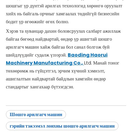
шошгыг үр дүнтэй арилгах технологид хөрөнгө оруулалт
хийх нь байгаль орчныг хамгаалах төдийгүй бизнесийн
бодит үр өгөөжийг өгөх болно.
Хэрэв та хуванцар дахин боловсруулах салбарт ажиллаж
байгаа бөгөөд найдвартай, өндөр үр ашигтай шошго
арилгагч машин хайж байгаа бол санал болгож буй
шийдлүүдийг судалж үзээрэй.
Baoding Haorui
Machinery Manufacturing Co.,
Ltd. Манай тоног
төхөөрөмж нь гүйцэтгэл, эрчим хүчний хэмнэлт,
ашиглалтын найдвартай байдлын хамгийн өндөр
стандартыг хангахаар бүтээгдсэн.
Шошго арилгагч машин
гэрийн тэжээмэл лонхны шошго арилгагч машин