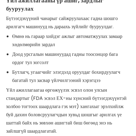
Үйл ажиллагааны үр ашиг, зардлыг
бууруулах
Бүтээгдэхүүний чанарыг сайжруулахаас гадна шошго
арилгагч машинууд нь дараахь зүйлийг бууруулдаг.
Өмнө нь гараар хийдэг ажлыг автоматжуулах замаар
хөдөлмөрийн зардал
Доод урсгалын машинуудад гадны тоосонцор бага
ордог тул зогсолт
Бутлагч, угаагчийг элэгдэлд оруулдаг бохирдуулагч
багатай тул засвар үйлчилгээний хэрэгцээ
Үйл ажиллагаагаа өргөжүүлэх эсвэл олон улсын
стандартыг (FDA эсвэл ЕХ-ны хүнсний бүтээгдэхүүнтэй
холбоо тогтоох шаардлага гэх мэт) хангахыг эрэлхийлж
буй дахин боловсруулагчдын хувьд шошгыг арилгах үе
шаттай байх нь зөвхөн ашигтай биш бөгөөд энэ нь
зайлшгүй шаардлагатай.