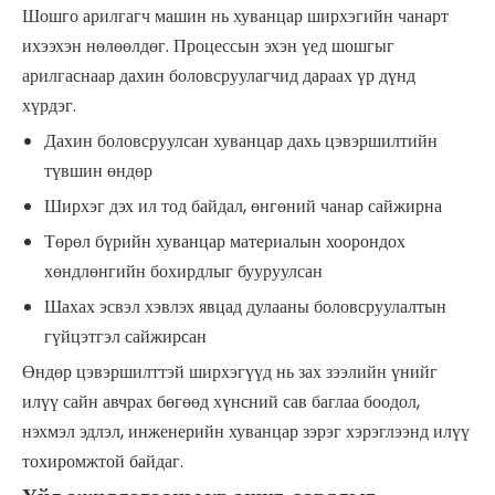
Шошго арилгагч машин нь хуванцар ширхэгийн чанарт
ихээхэн нөлөөлдөг. Процессын эхэн үед шошгыг
арилгаснаар дахин боловсруулагчид дараах үр дүнд
хүрдэг.
Дахин боловсруулсан хуванцар дахь цэвэршилтийн
түвшин өндөр
Ширхэг дэх ил тод байдал, өнгөний чанар сайжирна
Төрөл бүрийн хуванцар материалын хоорондох
хөндлөнгийн бохирдлыг бууруулсан
Шахах эсвэл хэвлэх явцад дулааны боловсруулалтын
гүйцэтгэл сайжирсан
Өндөр цэвэршилттэй ширхэгүүд нь зах зээлийн үнийг
илүү сайн авчрах бөгөөд хүнсний сав баглаа боодол,
нэхмэл эдлэл, инженерийн хуванцар зэрэг хэрэглээнд илүү
тохиромжтой байдаг.