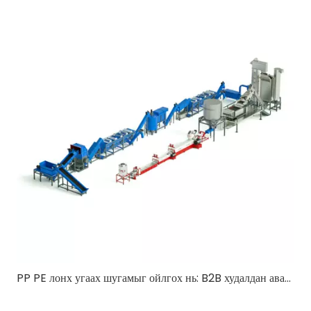
PP PE лонх угаах шугамыг ойлгох нь: B2B худалдан авагчдад зориулсан иж бүрэн гарын авлага