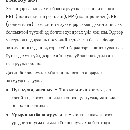
Хуванцар савыг дахин боловсруулах гэдэг нь ихэвчлэн
PET (полиэтилен терефталат), PP (полипропилен), PE
(полиэтилен) -ээс хийсэн хуванцар савыг дахин ашиглах
боломжтой түүхий эд болгон хувиргах үйл явц юм. Эдгээр
материалыг дараа нь нэхмэлийн утас, сав баглаа боодол,
автомашины эд анги, гэр ахуйн бараа зэрэг шинэ хуванцар
бүтээгдэхүүн үйлдвэрлэхийн тулд үйлдвэрлэлд дахин
нэвтрүүлж болно.
Дахин боловсруулах үйл явц нь ихэвчлэн дараах
алхмуудыг агуулдаг.
Цуглуулга, ангилах
- Лонхыг хотын хог хаягдал,
хогийн цэг эсвэл ангилах төвөөс цуглуулж, материал,
өнгөөр ​​нь ялгадаг.
Урьдчилан боловсруулалт
- Лонхыг шахаж эсвэл
урьдчилан угаах замаар боловсруулахад бэлтгэдэг.