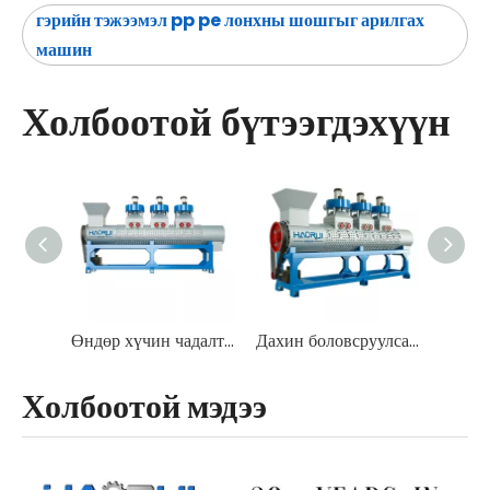
гэрийн тэжээмэл pp pe лонхны шошгыг арилгах
машин
Холбоотой бүтээгдэхүүн
Өндөр хүчин чадалтай, өндөр үр ашигтай, засвар үйлчилгээ хийхэд хялбар, PET дахин боловсруулах хуванцар шошго тайлагч
Дахин боловсруулсан PET Лонхны шошго арилгагч хальслах машин
Холбоотой мэдээ