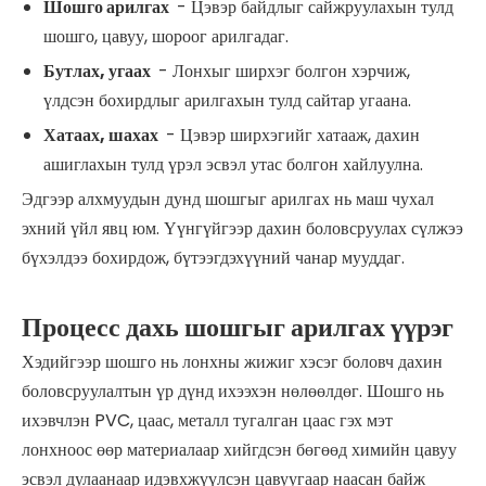
Шошго арилгах
- Цэвэр байдлыг сайжруулахын тулд
шошго, цавуу, шороог арилгадаг.
Бутлах, угаах
- Лонхыг ширхэг болгон хэрчиж,
үлдсэн бохирдлыг арилгахын тулд сайтар угаана.
Хатаах, шахах
- Цэвэр ширхэгийг хатааж, дахин
ашиглахын тулд үрэл эсвэл утас болгон хайлуулна.
Эдгээр алхмуудын дунд шошгыг арилгах нь маш чухал
эхний үйл явц юм. Үүнгүйгээр дахин боловсруулах сүлжээ
бүхэлдээ бохирдож, бүтээгдэхүүний чанар мууддаг.
Процесс дахь шошгыг арилгах үүрэг
Хэдийгээр шошго нь лонхны жижиг хэсэг боловч дахин
боловсруулалтын үр дүнд ихээхэн нөлөөлдөг. Шошго нь
ихэвчлэн PVC, цаас, металл тугалган цаас гэх мэт
лонхноос өөр материалаар хийгдсэн бөгөөд химийн цавуу
эсвэл дулаанаар идэвхжүүлсэн цавуугаар наасан байж