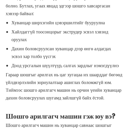
болно. Бутлах, угаах явцад эдгээр шошго хавсаргасан
хэвээр байвал:
Хуванцар ширхэгийн цэвэршилтийг бууруулна
Хайлдаггүй тоосонцорыг экструдер эсвэл хэвэнд
оруулах
Дахин боловсруулсан хуванцар дээр өнгө алдагдах
эсвэл хар толбо үүсгэх
Доод урсгалын шүүлтүүр, салгах зардлыг нэмэгдүүлнэ
Гараар шошгыг арилгах нь цаг хугацаа их шаарддаг бөгөөд
үйлдвэрлэлийн зориулалтаар ашиглах боломжгүй юм.
Тиймээс шошго арилгагч машин нь орчин үеийн хуванцар
дахин боловсруулах шугамд зайлшгүй байх ёстой.
Шошго арилгагч машин гэж юу вэ?
Шошго арилгагч машин нь хуванцар савнаас шошгыг