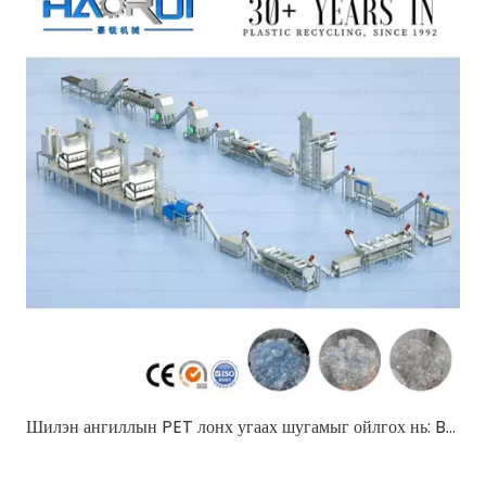
Шилэн ангиллын PET лонх угаах шугамыг ойлгох нь: B2B худалдан авагчдад зориулсан иж бүрэн гарын авлага