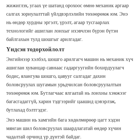
жижиглэх, угаах үе шатанд орохоос өмнө механик аргаар
салгах зориулалттай үйлдвэрлэлийн төхөөрөмж юм. Энэ
нь өндөр хурдны эргэлт, үрэлт, агаар тусгаарлах
технологийг ашиглан лонхыг ихэвчлэн бүрэн бүтэн
байлгахын тулд шошгыг арилгадаг.
Үндсэн тодорхойлолт
Энгийнээр хэлбэл, шошго арилгагч машин нь механик хүч
ашиглан хуванцар савнаас гадаргуугийн бохирдуулагч
бодис, ялангуяа шошго, цавууг салгадаг дахин
боловсруулах шугамын урьдчилсан боловсруулалтын
төхөөрөмж юм. Бутлагчаас ялгаатай нь лонхны хэмжээг
багасгадаггүй, харин тэдгээрийг цаашид цэвэрлэж,
бутлахад бэлтгэдэг.
Энэ машин нь хамгийн бага хөдөлмөрөөр цагт хэдэн
мянган шил боловсруулах шаардлагатай өндөр хүчин
чадалтай орчинд үр дүнтэй байдаг.