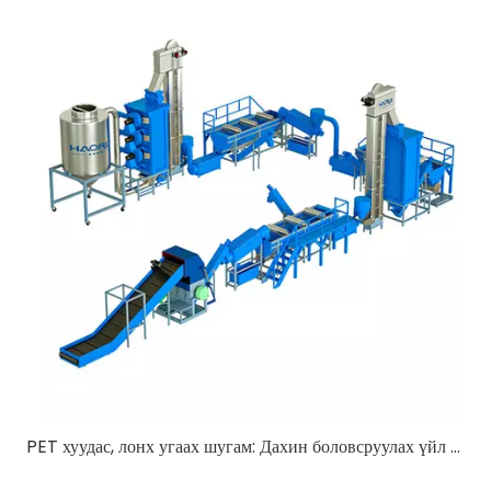
PET хуудас, лонх угаах шугам: Дахин боловсруулах үйл явцын үр ашгийг нэмэгдүүлэх