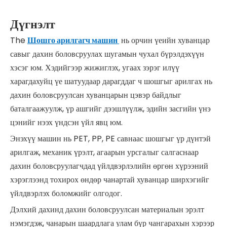
Дүгнэлт
The
Шошго арилгагч машин
нь орчин үеийн хуванцар
савыг дахин боловсруулах шугамын чухал бүрэлдэхүүн
хэсэг юм. Хэдийгээр жижиглэх, угаах зэрэг илүү
харагдахуйц үе шатуудаар дарагддаг ч шошгыг арилгах нь
дахин боловсруулсан хуванцарын цэвэр байдлыг
баталгаажуулж, үр ашгийг дээшлүүлж, эдийн засгийн үнэ
цэнийг нээх үндсэн үйл явц юм.
Энэхүү машин нь PET, PP, PE савнаас шошгыг үр дүнтэй
арилгаж, механик үрэлт, агаарын урсгалыг салгаснаар
дахин боловсруулагчдад үйлдвэрлэлийн өргөн хүрээний
хэрэглээнд тохирох өндөр чанартай хуванцар ширхэгийг
үйлдвэрлэх боломжийг олгодог.
Дэлхий дахинд дахин боловсруулсан материалын эрэлт
нэмэгдэж, чанарын шаардлага улам бүр чангарахын хэрээр