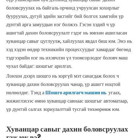
боловсруулах нь байгаль орчинд учруулсан хохирлыг
бууруулах, дугуй эдийн засгийг бий болгох хамгийн үр
дүнтэй арга замуудын нэг болжээ. Гэсэн хэдий ч үр
ашигтай дахин боловсруулалт гэдэг нь зөвхөн ашигласан
хуванцар савыг цуглуулж, хайлуулах явдал биш юм. Энэ нь
хэд хэдэн өндөр техникийн процессуудыг хамардаг бөгөөд
тэдгээрийн нэг нь ихэвчлэн үл тоомсорлодог боловч маш
чухал байдаг: шошгыг арилгах.
Лонхон дээрх шошго нь хоргүй мэт санагдаж болох ч
хуванцар дахин боловсруулах чанар, үр ашигт ноцтой
нөлөөлдөг. Тэнд а
Шошго арилгагч машин нь
угаах,
жижиглэхээс өмнө хуванцар савнаас шошгыг автоматаар,
үр дүнтэй салгах зориулалттай тусгай төхөөрөмж юм.
Хуванцар савыг дахин боловсруулах
гэж юу вэ?