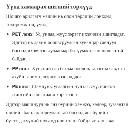
Үүнд хамаарах шилний төрлүүд
Шошго арилгагч машин нь олон төрлийн лонхонд
тохиромжтой, үүнд:
PET лонх
: Ус, ундаа, жүүс зэрэгт ихэвчлэн ашигладаг.
Эдгээр нь дахин боловсруулсан хуванцар савнууд
бөгөөд ихэвчлэн дулаанаар битүүмжилсэн шошготой
байдаг.
PP шил
: Хүнсний сав баглаа боодол, тарагны сав, гэр
ахуйн зарим цэвэрлэгчээс олддог.
PE шил
: Шампунь, угаалгын нунтаг, сүү, нойтон
жингийн савлагаанд хэрэглэнэ.
Эдгээр машинууд нь янз бүрийн хэмжээ, хэлбэр, зузаантай
шилийг багтаах зориулалттай бөгөөд янз бүрийн
бүтээгдэхүүний шугамд олон талт байдлыг хангадаг.