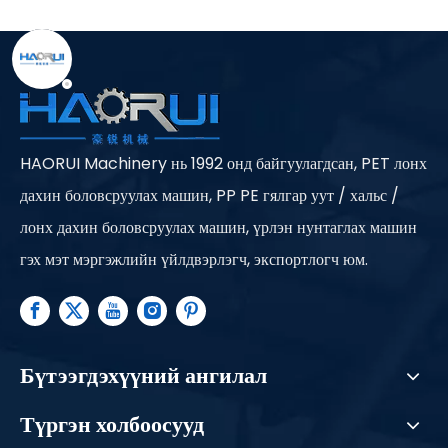
HAORUI Machinery нь 1992 онд байгуулагдсан, PET лонх
дахин боловсруулах машин, PP PE гялгар уут / хальс /
лонх дахин боловсруулах машин, үрлэн нунтаглах машин
гэх мэт мэргэжлийн үйлдвэрлэгч, экспортлогч юм.
Бүтээгдэхүүний ангилал
Түргэн холбоосууд