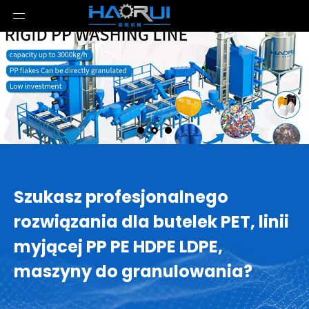
Szukasz profesjonalnego
rozwiązania dla butelek PET, linii
myjącej PP PE HDPE LDPE,
maszyny do granulowania?