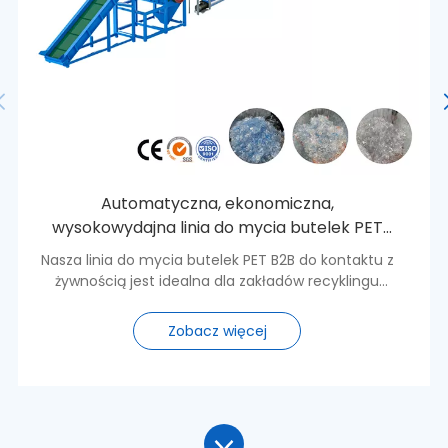
Automatyczna, ekonomiczna,
wysokowydajna linia do mycia butelek PET
klasy spożywczej B2B z myciem na gorąco
Nasza linia do mycia butelek PET B2B do kontaktu z
żywnością jest idealna dla zakładów recyklingu
tworzyw sztucznych o wydajności 500-6000kg/h.
Ta linia myjąca została specjalnie zaprojektowana
Zobacz więcej
do butelek PET i nadaje się do celów spożywczych.