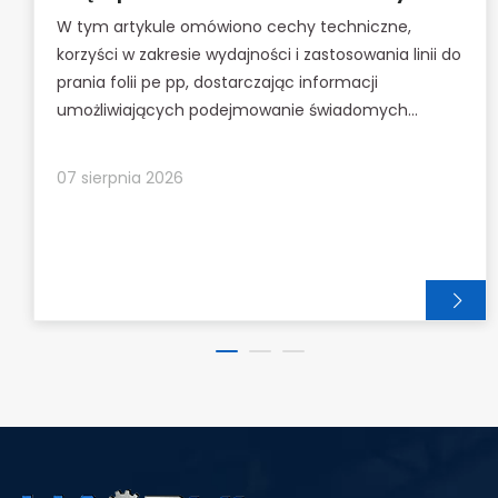
folii PP PE
W tym artykule omówiono cechy techniczne,
korzyści w zakresie wydajności i zastosowania linii do
prania folii pe pp, dostarczając informacji
umożliwiających podejmowanie świadomych
decyzji zakupowych.
07 sierpnia 2026