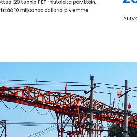
ottaa 120 tonnia PET-hiutaleita päivittäin.
ylittää 10 miljoonaa dollaria ja viemme
Yrity