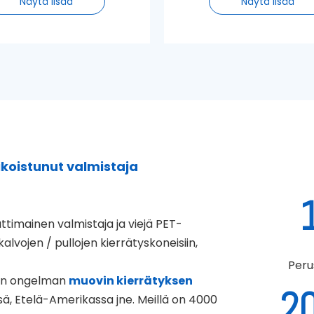
Näytä lisää
Näytä lisää
aa, että edellä olevaa b2b-
elintarvikekosketussovell
ikkipullojen pesulinjaa
soveltuviksi rPET-hiutaleik
daan käyttää jatkuvasti
päätoimintoihin kuuluu et
isella seisokkiajalla, jolloin
ja korkkien poistamin
voit maksimoida
epäpuhtauksien ja liim
okapasiteettisi ja vähentää
poistaminen eri pesuvai
ylläpitokustannuksia.
kautta pesuprosessi (m
lukien kuuma- ja kemial
pesu), materiaalien erot
vaahdottamalla säiliön ti
(ja kuivausaineella)
koistunut valmistaja
elintarvikelaatustandar
timainen valmistaja ja viejä PET-
alvojen / pullojen kierrätyskoneisiin,
Peru
aan ongelman
muovin kierrätyksen
2
ssä, Etelä-Amerikassa jne. Meillä on 4000