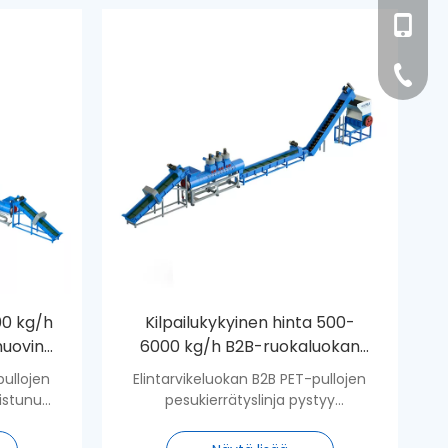
+86- 17
haorui0
+86- 13
haorui0
+86-31
00 kg/h
Kilpailukykyinen hinta 500-
muovin
6000 kg/h B2B-ruokaluokan
puhdistusjärjestelmä muovin
pullojen
Elintarvikeluokan B2B PET-pullojen
aalla
kierrätyslaitoksessa
oistunut
pesukierrätyslinja pystyy
pullojen
muokkaamaan kuluttajan jälkeiset
htaiksi
PET-pullot erittäin puhtaiksi