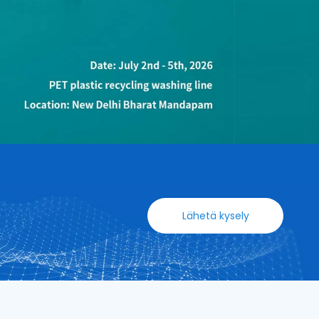
Lähetä kysely
>