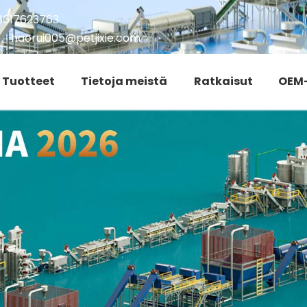
8617623763
、
haorui005@petjixie.com
Tuotteet
Tietoja meistä
Ratkaisut
OEM-