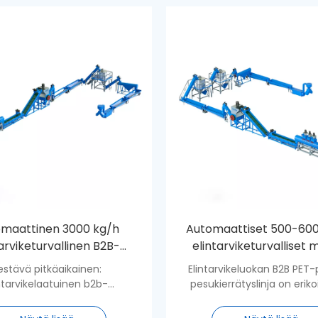
maattinen 3000 kg/h
Automaattiset 500-60
tarviketurvallinen B2B-
elintarviketurvalliset 
rätyskone pesulinjalle
kierrätyslaitteet
estävä pitkäaikainen:
Elintarvikeluokan B2B PET-
lemmikkipulloille teht
intarvikelaatuinen b2b-
pesukierrätyslinja on erik
ipullojen pesulinjamme on
kuluttajan jälkeisten PET-
ä pitkällä aikavälillä, mikä
muuttamiseen erittäin pu