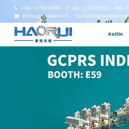
+86- 13785216190
+86- 17713232128
+86- 1


、
shirley@petjixie.com
、
haorui006@petjixie.com

Kotiin