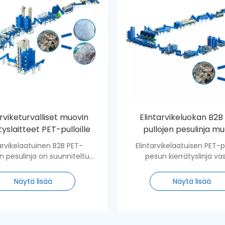
arviketurvalliset muovin
Elintarvikeluokan B2B
tyslaitteet PET-pulloille
pullojen pesulinja mu
kierrätyslaitokse
tarvikelaatuinen B2B PET-
Elintarvikelaatuisen PET-p
en pesulinja on suunniteltu
pesun kierrätyslinja va
maan kulutuksen jälkeiset
kuluttajien PET-muovipul
PET-pullot puhtaiksi,
kuten vesipullojen, muutt
Näytä lisää
Näytä lisää
aatuisiksi hiutaleiksi, jotka
puhdistetuiksi ja kuivat
soveltuvat
muovihiutaleiksi, jotka tä
intarvikekosketukseen.
FDA:n kansainvälise
elintarviketurvallisuusstan