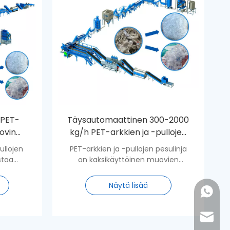
 PET-
Täysautomaattinen 300-2000
ovin
kg/h PET-arkkien ja -pullojen
en
pesulinja muovin kierrätykseen
ullojen
PET-arkkien ja -pullojen pesulinja
staa
on kaksikäyttöinen muovien
lojen,
kierrätyspesulinja, joka voi
amisesta
muuttaa PET-pullot arkkihiutaleiksi.
Näytä lisää
+86- 13
uiksi
yttävät
t
+86- 18
shirley
dardit.