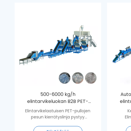
500-6000 kg/h
Auto
elintarvikeluokan B2B PET-
elin
pullojen pesulinja
kier
Elintarvikelaatuisen PET-pullojen
K
muovinkierrätyslaitokselle
pesun kierrätyslinja pystyy
El
muuttamaan kuluttajan jälkeiset
lemmikk
kivennäisvesipullot, cola-pullot,
kestäv