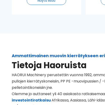
Näytä lisää
muovipullot, jotka on valmistettu
varmist
PET:stä kierrätetyiksi PET-
lemm
hiutaleiksi.
voi
minimaal
tuotant
Ammattimainen muovin kierrätykseen eri
Tietoja Haoruista
HAORUI Machinery perustettiin vuonna 1992, ammat
pullojen kierrätyskoneisiin, PP PE -muovipussien / -k
pelletointikoneisiin jne.
Olemme jo auttaneet yli 40 asiakasta ratkaisem
investointiratkaisu
Afrikassa, Aasiassa, Lähi-idä