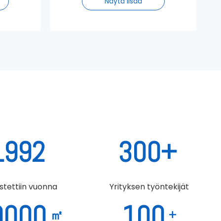
Näytä lisää
uksiin
kierrätetyiksi PET (rPET) -
si. Sen
hiutaleiksi, jotka soveltuvat
ikettien
suoraan elintarvikekosketukseen.
en,
ojen
heiden
ukaan
linen
taminen
heydellä
.
dit.
1992
300+
stettiin vuonna
Yrityksen työntekijät
0000
100
㎡
+