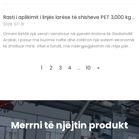
përmirësuar efikasitetin e prodhimit dhe për të reduktuar mbetjet
e burimeve.
Rasti i aplikimit i linjës larëse të shisheve PET 3,000 kg të kategorisë ushqimore B2B për një klient Oman
2026
07-31
Omani është një vend i vendosur në pjesën lindore të Gadishullit
Arabik, i pasur me burime nafte dhe zotëron një sistem ekonomik
të zhvilluar mirë. Vitet e fundit, me ndërgjegjësimin në rritje për
mbrojtjen e shëndetit dhe mjedisit, linjat e riciklimit të larjes së
shisheve të kafshëve shtëpiake janë përdorur gjerësisht në
industrinë e paketimit të ushqimit. Një klient nga Omani bleu kohët
1
2
3
4
...
10
»
e fundit një linjë larëse ushqimore prej 3,2 kg B deri në me
gradatet0 nevojat e paketimit të ushqimit.
Merrni të njëjtin produkt