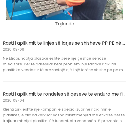
Tajlandë
Rasti i aplikimit të linjës së larjes së shisheve PP PE në Etiopi
2026
08-06
Në Etiopi, ndotja plastike është bërë një çështje serioze
mjedisore. Për të adresuar këtë problem, një fabrikë riciklimi
plastik ka vendosur të prezantojë një linjë larëse shishe pp pe me
një kapacitet 500 kg/h për të përmirësuar shkallën e riciklimit dhe
pastërtinë e shisheve plastike. Linja e larjes së shisheve do të
instalohet dhe testohet brenda objektit të klientit, duke kontribuar
në riciklimin e mjedisit.
Rasti i aplikimit të rondeles së qeseve të endura me film PP PE në turqisht
2026
08-04
Klienti turk është një kompani e specializuar në riciklimin e
plastikës, e cila ka kërkuar vazhdimisht mënyra më efikase për të
trajtuar mbetjet plastike. Së fundmi, ata vendosën të prezantojnë
një rondele të re qese të endura me film pp pe për të