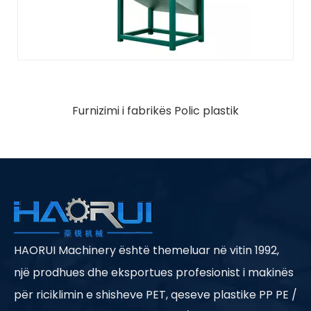
Furnizimi i fabrikës Polic plastik
HAORUI Machinery është themeluar në vitin 1992,
një prodhues dhe eksportues profesionist i makinës
për riciklimin e shisheve PET, qeseve plastike PP PE /