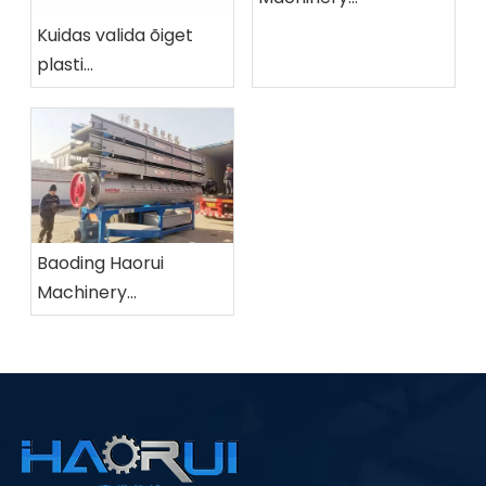
Manufacturing Co.,
Kuidas valida õiget
Ltd.
plasti
ümbertöötlemismasinat?
Baoding Haorui
Machinery
Manufacturing Co.,
Ltd.