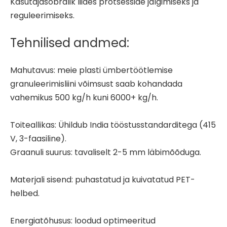
Kasutajasõbralik liides protsesside jälgimiseks ja
reguleerimiseks.
Tehnilised andmed:
Mahutavus: meie
plasti ümbertöötlemise
granuleerimisliini
võimsust saab kohandada
vahemikus 500 kg/h kuni 6000+ kg/h.
Toiteallikas: Ühildub India tööstusstandarditega (415
V, 3-faasiline).
Graanuli suurus: tavaliselt 2-5 mm läbimõõduga.
Materjali sisend: puhastatud ja kuivatatud PET-
helbed.
Energiatõhusus: loodud optimeeritud