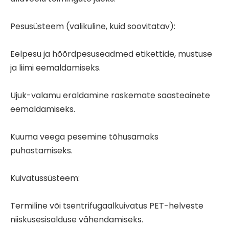
Pesusüsteem (valikuline, kuid soovitatav):
Eelpesu ja hõõrdpesuseadmed etikettide, mustuse
ja liimi eemaldamiseks.
Ujuk-valamu eraldamine raskemate saasteainete
eemaldamiseks.
Kuuma veega pesemine tõhusamaks
puhastamiseks.
Kuivatussüsteem:
Termiline või tsentrifugaalkuivatus PET-helveste
niiskusesisalduse vähendamiseks.