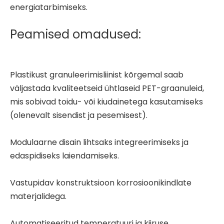
energiatarbimiseks.
Peamised omadused:
Plastikust granuleerimisliinist kõrgemal saab
väljastada kvaliteetseid ühtlaseid PET-graanuleid,
mis sobivad toidu- või kiudainetega kasutamiseks
(olenevalt sisendist ja pesemisest).
Modulaarne disain lihtsaks integreerimiseks ja
edaspidiseks laiendamiseks.
Vastupidav konstruktsioon korrosioonikindlate
materjalidega.
Automatiseeritud temperatuuri ja kiiruse