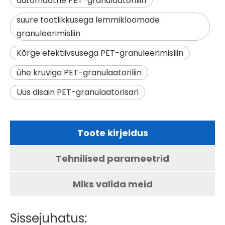
automaatne PET-granulaatoriliin
suure tootlikkusega lemmikloomade
granuleerimisliin
Kõrge efektiivsusega PET-granuleerimisliin
ühe kruviga PET-granulaatoriliin
Uus disain PET-granulaatorisari
Toote kirjeldus
Tehnilised parameetrid
Miks valida meid
Sissejuhatus: