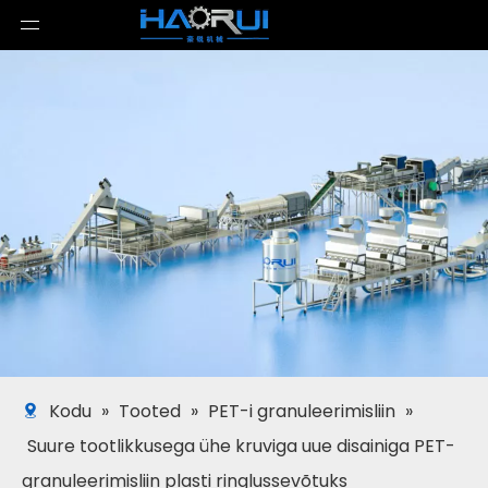
Kodu
»
Tooted
»
PET-i granuleerimisliin
»
Suure tootlikkusega ühe kruviga uue disainiga PET-
granuleerimisliin plasti ringlussevõtuks