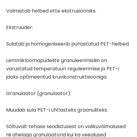
Valmistab helbed ette ekstrusiooniks.
Ekstruuder:
Sulatab ja homogeniseerib puhastatud PET-helbed.
Lemmikloomapudelite granuleerimisliin on
varustatud temperatuuri reguleerimise ja PET-i
jaoks optimeeritud kruvikonstruktsiooniga.
Granulaator (granulaator):
Muudab sula PET-i ühtlasteks graanuliteks.
Sõltuvalt tehase seadistusest on valikuvõimalused
nii ahelaga granulaatorid kui ka veealused