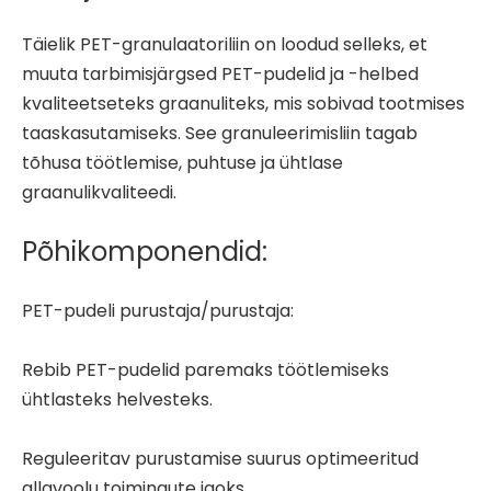
Täielik
PET-granulaatoriliin
on loodud selleks, et
muuta tarbimisjärgsed PET-pudelid ja -helbed
kvaliteetseteks graanuliteks, mis sobivad tootmises
taaskasutamiseks. See granuleerimisliin tagab
tõhusa töötlemise, puhtuse ja ühtlase
graanulikvaliteedi.
Põhikomponendid:
PET-pudeli purustaja/purustaja:
Rebib PET-pudelid paremaks töötlemiseks
ühtlasteks helvesteks.
Reguleeritav purustamise suurus optimeeritud
allavoolu toimingute jaoks.