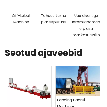
Off-Label
Tehase tarne
Uue disainiga
Machine
plastikpurusti
lemmikloomad
puh
e plasti
taaskasutusliin
Seotud ajaveebid
Baoding Haorui
Machinery